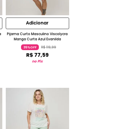
Adicionar
a
Pijama Curto Masculino Viscolycra
Manga Curta Azul Evanilda
R$
119
,
99
35%OFF
R$
77
,
59
no Pix