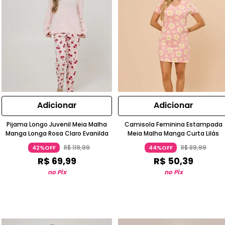
Adicionar
Adicionar
Pijama Longo Juvenil Meia Malha
Camisola Feminina Estampada
Manga Longa Rosa Claro Evanilda
Meia Malha Manga Curta Lilás
R$
119
,
99
R$
89
,
99
42%OFF
44%OFF
R$
69
,
99
R$
50
,
39
no Pix
no Pix