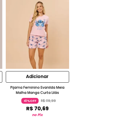
Adicionar
Pijama Feminino Evanilda Meia
Malha Manga Curta Lilás
R$
119
,
99
41%OFF
R$
70
,
69
no Pix