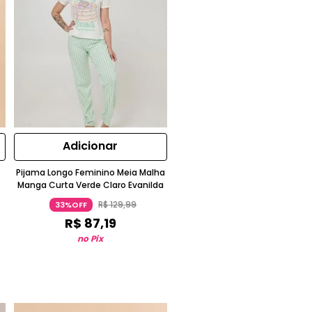
Adicionar
Pijama Longo Feminino Meia Malha
Manga Curta Verde Claro Evanilda
R$
129
,
99
33%OFF
R$
87
,
19
no Pix