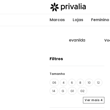
Marcas
Lojas
Feminino
evanilda
Vo
Filtros
Tamanho
06
4
6
8
10
12
14
G
G1
G2
Ver mais
4