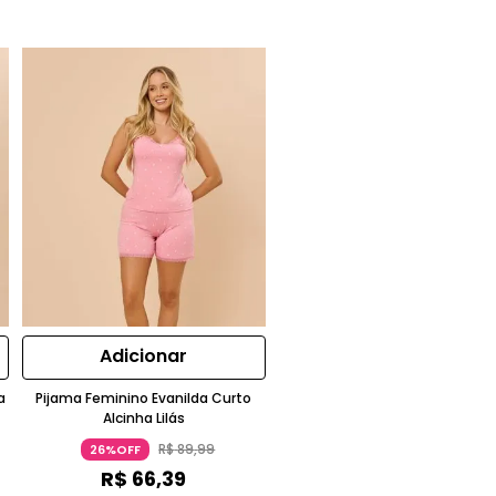
Adicionar
a
Pijama Feminino Evanilda Curto
Alcinha Lilás
R$
89
,
99
26%OFF
R$
66
,
39