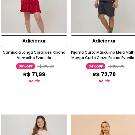
Adicionar
Adicionar
Camisola Longa Corações Ribana
Pijama Curto Masculino Meia Malh
Vermelho Evanilda
Manga Curta Cinza Escuro Evanild
R$
109
,
99
R$
109
,
99
35%OFF
34%OFF
R$
71
,
99
R$
72
,
79
no Pix
no Pix