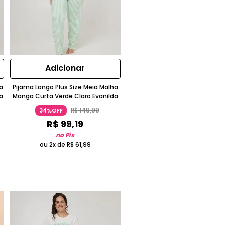
Adicionar
a
Pijama Longo Plus Size Meia Malha
a
Manga Curta Verde Claro Evanilda
R$
149
,
99
34%OFF
R$
99
,
19
no Pix
ou 2x de
R$
61
,
99