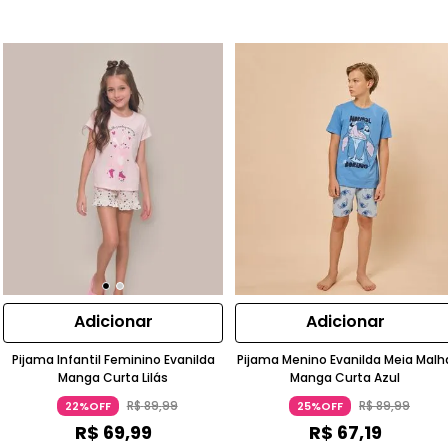
Adicionar
Adicionar
Pijama Infantil Feminino Evanilda
Pijama Menino Evanilda Meia Malh
Manga Curta Lilás
Manga Curta Azul
R$
89
,
99
R$
89
,
99
22%OFF
25%OFF
R$
69
,
99
R$
67
,
19