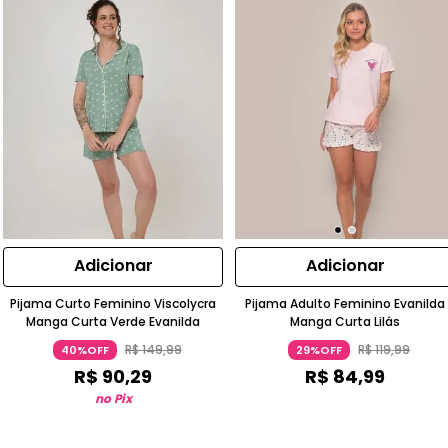
Adicionar
Adicionar
Pijama Curto Feminino Viscolycra
Pijama Adulto Feminino Evanilda
Manga Curta Verde Evanilda
Manga Curta Lilás
R$
149
,
99
R$
119
,
99
40%OFF
29%OFF
R$
90
,
29
R$
84
,
99
no Pix