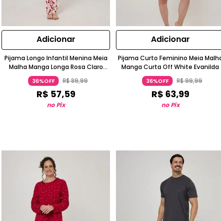
Adicionar
Adicionar
Pijama Longo Infantil Menina Meia
Pijama Curto Feminino Meia Malh
Malha Manga Longa Rosa Claro
Manga Curta Off White Evanilda
Evanilda
R$
89
,
99
R$
99
,
99
36%OFF
36%OFF
R$
57
,
59
R$
63
,
99
no Pix
no Pix