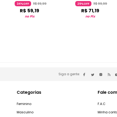
R$
89
,
99
R$
99
,
99
34%OFF
29%OFF
R$
59
,
19
R$
71
,
19
no Pix
no Pix
Siga a gente:
Categorias
Fale com
Feminino
F.A.C
Masculino
Minha cont