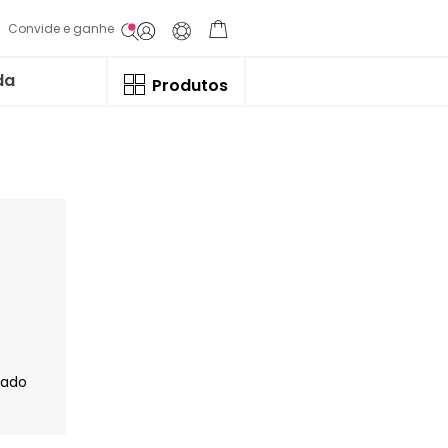
Convide e ganhe
da
Produtos
jado