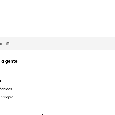
 a gente
a
técnicos
e compra