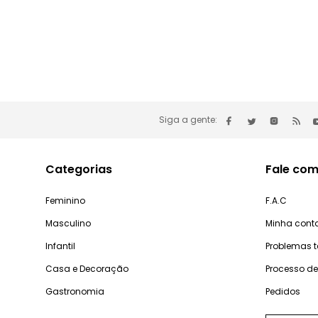
Siga a gente:
Categorias
Fale com
Feminino
F.A.C
Masculino
Minha cont
Infantil
Problemas 
Casa e Decoração
Processo d
Gastronomia
Pedidos