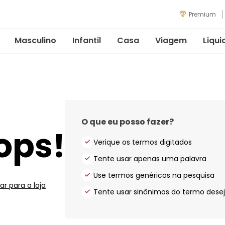
Premium
Masculino
Infantil
Casa
Viagem
Liqui
O que eu posso fazer?
ops!
Verique os termos digitados
Tente usar apenas uma palavra
Use termos genéricos na pesquisa
ar para a loja
Tente usar sinônimos do termo dese