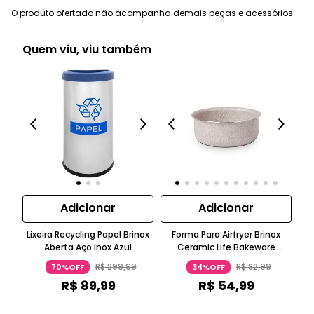
O produto ofertado não acompanha demais peças e acessórios.
Quem viu, viu também
Adicionar
Adicionar
Lixeira Recycling Papel Brinox
Forma Para Airfryer Brinox
Aberta Aço Inox Azul
Ceramic Life Bakeware
Ce
Ø16Cm 7Cm Alumínio Vanilla
R$
299
,
99
R$
82
,
99
70%OFF
34%OFF
R$
89
,
99
R$
54
,
99
ou