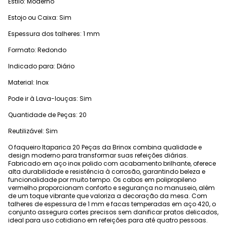
Estilo: Moderno
Estojo ou Caixa: Sim
Espessura dos talheres: 1 mm
Formato: Redondo
Indicado para: Diário
Material: Inox
Pode ir à Lava-louças: Sim
Quantidade de Peças: 20
Reutilizável: Sim
O faqueiro Itaparica 20 Peças da Brinox combina qualidade e
design moderno para transformar suas refeições diárias.
Fabricado em aço inox polido com acabamento brilhante, oferece
alta durabilidade e resistência à corrosão, garantindo beleza e
funcionalidade por muito tempo. Os cabos em polipropileno
vermelho proporcionam conforto e segurança no manuseio, além
de um toque vibrante que valoriza a decoração da mesa. Com
talheres de espessura de 1 mm e facas temperadas em aço 420, o
conjunto assegura cortes precisos sem danificar pratos delicados,
ideal para uso cotidiano em refeições para até quatro pessoas.