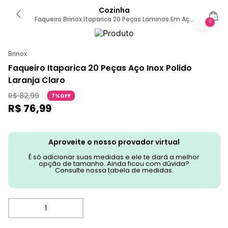
Cozinha
Faqueiro Brinox Itaparica 20 Peças Laminas Em Aço
0
Inox E Cabo Plástico Vermelho Vermelho
Brinox
Faqueiro Itaparica 20 Peças Aço Inox Polido
Laranja Claro
R$
82
,
99
7%OFF
R$
76
,
99
Aproveite o nosso provador virtual
É só adicionar suas medidas e ele te dará a melhor
opção de tamanho. Ainda ficou com dúvida?
Consulte nossa tabela de medidas.