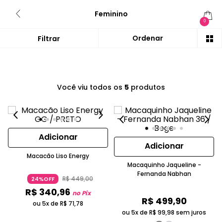
Feminino
0
Você viu todos os
5
produtos
Adicionar
Adicionar
Macacão Liso Energy
Macaquinho Jaqueline -
Fernanda Nabhan
R$
449
,
00
24%OFF
R$
340
,
96
no Pix
R$
499
,
90
ou 5x de
R$
71
,
78
ou 5x de
R$
99
,
98
sem juros