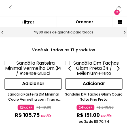
0
90 dias de garantia para trocas
Você viu todos os
17
produtos
Adicionar
Adicionar
Sandália Rasteira DM Minimal
Sandália DM Tachas Glam Couro
Couro Vermelha com Tiras e
Salto Fino Preta
Fivela
R$
119
,
90
R$
249
,
90
12%OFF
24%OFF
R$
105
,
75
R$
191
,
00
no Pix
no Pix
ou 3x de
R$
70
,
74