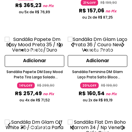
R$
199
,
90
21%OFF
R$
365
,
23
no Pix
R$
157
,
06
no Pix
ou 5x de
R$
76
,
89
ou 2x de
R$
87
,
25
Adicionar
Adicionar
Sandália Papete DM Easy Mood
Sandália Feminina DM Glam
Preta Tira Larga Solado
Laço Prata Salto Bloco
Tratorado
Metalizada
R$
299
,
90
R$
199
,
90
14%OFF
20%OFF
R$
257
,
49
R$
160
,
54
no Pix
no Pix
ou 4x de
R$
71
,
52
ou 2x de
R$
89
,
19