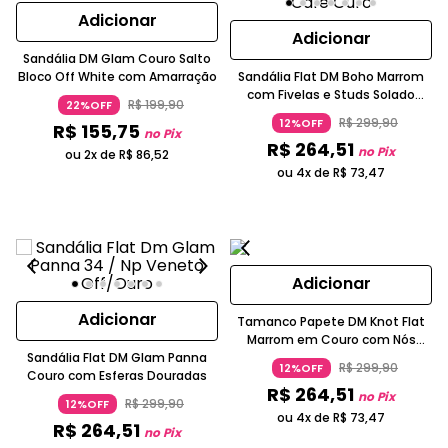
Adicionar
Adicionar
Sandália DM Glam Couro Salto
Bloco Off White com Amarração
Sandália Flat DM Boho Marrom
com Fivelas e Studs Solado
R$
199
,
90
22%OFF
Tratorado
R$
299
,
90
12%OFF
R$
155
,
75
no Pix
R$
264
,
51
no Pix
ou 2x de
R$
86
,
52
ou 4x de
R$
73
,
47
Adicionar
Adicionar
Tamanco Papete DM Knot Flat
Marrom em Couro com Nós
Sandália Flat DM Glam Panna
Artesanais
R$
299
,
90
12%OFF
Couro com Esferas Douradas
R$
264
,
51
no Pix
R$
299
,
90
12%OFF
ou 4x de
R$
73
,
47
R$
264
,
51
no Pix