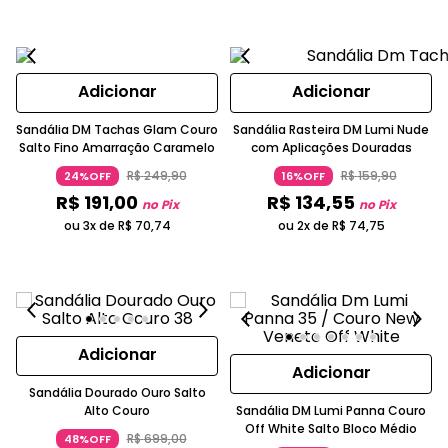
Adicionar
Adicionar
Sandália DM Tachas Glam Couro
Sandália Rasteira DM Lumi Nude
Salto Fino Amarração Caramelo
com Aplicações Douradas
R$
249
,
90
R$
159
,
90
24%OFF
16%OFF
R$
191
,
00
R$
134
,
55
no Pix
no Pix
ou 3x de
R$
70
,
74
ou 2x de
R$
74
,
75
Adicionar
Adicionar
Sandália Dourado Ouro Salto
Alto Couro
Sandália DM Lumi Panna Couro
Off White Salto Bloco Médio
R$
699
,
00
48%OFF