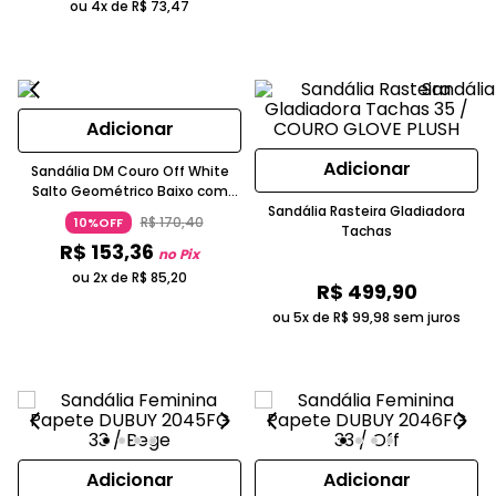
ou 4x de
R$
73
,
47
Adicionar
Adicionar
Sandália DM Couro Off White
Salto Geométrico Baixo com
Laço
Sandália Rasteira Gladiadora
R$
170
,
40
10%OFF
Tachas
R$
153
,
36
no Pix
ou 2x de
R$
85
,
20
R$
499
,
90
ou 5x de
R$
99
,
98
sem juros
Adicionar
Adicionar