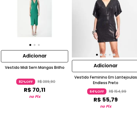
Adicionar
Adicionar
Vestido Midi Sem Mangas Brilho
Vestido Feminino Em Lantejoulas
R$
389
,
90
82%OFF
Endless Preto
R$
70
,
11
R$
154
,
99
64%OFF
no Pix
R$
55
,
79
no Pix