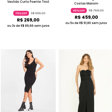
Vestido Curto Poente Tricô
Costas Marrom
R$
759
,
00
40%OFF
R$
898
,
00
70%OFF
R$
459
,
00
R$
269
,
00
ou 5x de
R$
91
,
80
sem juros
ou 3x de
R$
89
,
66
sem juros