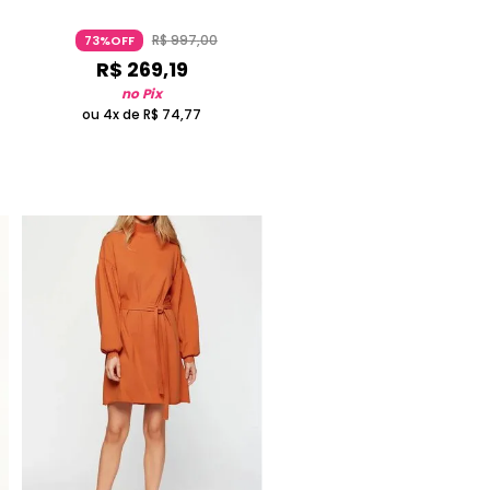
R$
997
,
00
73%OFF
R$
269
,
19
no Pix
ou 4x de
R$
74
,
77