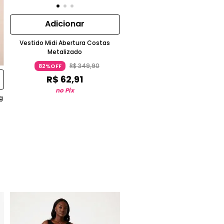
Adicionar
Vestido Midi Abertura Costas
Metalizado
R$
349
,
90
82%OFF
R$
62
,
91
no Pix
g