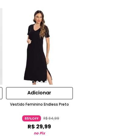
Adicionar
Vestido Feminino Endless Preto
R$
84
,
99
65%OFF
R$
29
,
99
no Pix