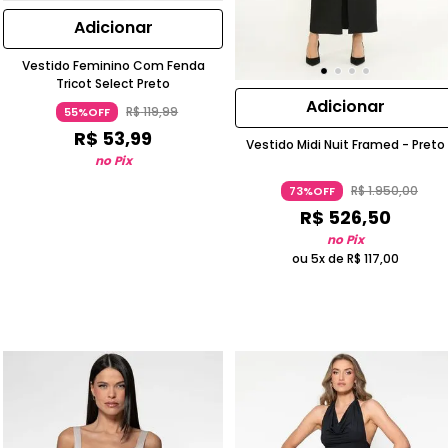
Adicionar
Vestido Feminino Com Fenda
Tricot Select Preto
Adicionar
R$
119
,
99
55%OFF
R$
53
,
99
Vestido Midi Nuit Framed - Preto
no Pix
R$
1
.
950
,
00
73%OFF
R$
526
,
50
no Pix
ou 5x de
R$
117
,
00