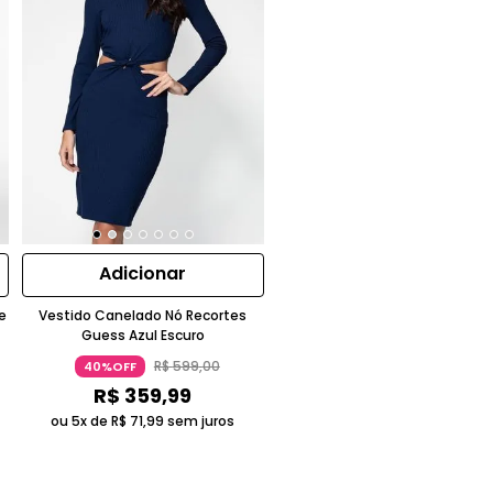
Adicionar
e
Vestido Canelado Nó Recortes
Guess Azul Escuro
R$
599
,
00
40%OFF
R$
359
,
99
ou 5x de
R$
71
,
99
sem juros