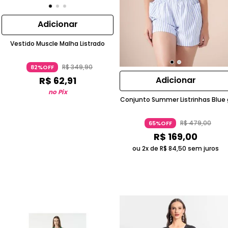
Adicionar
Vestido Muscle Malha Listrado
R$
349
,
90
82%OFF
Adicionar
R$
62
,
91
no Pix
Conjunto Summer Listrinhas Blue 
R$
479
,
00
65%OFF
R$
169
,
00
ou 2x de
R$
84
,
50
sem juros