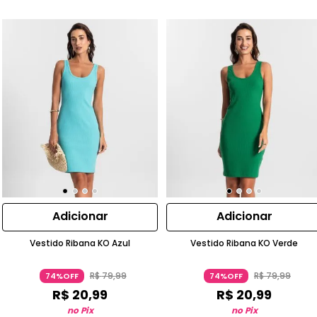
Adicionar
Adicionar
Vestido Ribana KO Azul
Vestido Ribana KO Verde
R$
79
,
99
R$
79
,
99
74%OFF
74%OFF
R$
20
,
99
R$
20
,
99
no Pix
no Pix