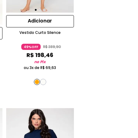
Adicionar
Vestido Curto Silence
R$
389
,
90
49%OFF
R$
198
,
46
no Pix
ou 3x de
R$
69
,
63