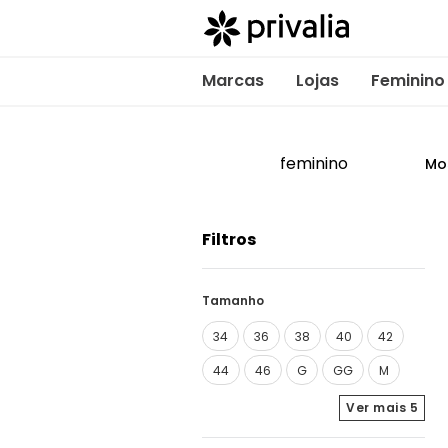
Marcas
Lojas
Feminino
feminino
Mo
Filtros
Tamanho
34
36
38
40
42
44
46
G
GG
M
Ver mais
5