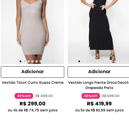
Adicionar
Adicionar
Vestido Tricot Curto Guess Creme
Vestido Longo Frente Única Decot
Drapeado Preto
R$
499
,
00
R$
699
,
00
40%OFF
40%OFF
R$
299
,
00
R$
419
,
99
ou 4x de
R$
74
,
75
sem juros
ou 5x de
R$
83
,
99
sem juros