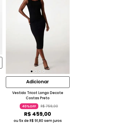
Adicionar
Vestido Tricot Longo Decote
Costas Preto
R$
759
,
00
40%OFF
R$
459
,
00
ou 5x de
R$
91
,
80
sem juros