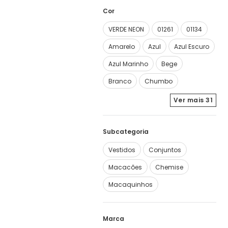
Cor
VERDE NEON
01261
01134
Amarelo
Azul
Azul Escuro
Azul Marinho
Bege
Branco
Chumbo
Ver mais
31
Subcategoria
Vestidos
Conjuntos
Macacões
Chemise
Macaquinhos
Marca