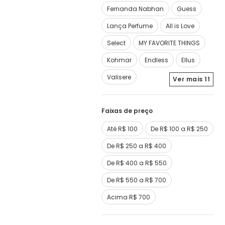
Fernanda Nabhan
Guess
Lança Perfume
All is Love
Select
MY FAVORITE THINGS
Kohmar
Endless
Ellus
Valisere
Ver mais
11
Faixas de preço
Até R$ 100
De R$ 100 a R$ 250
De R$ 250 a R$ 400
De R$ 400 a R$ 550
De R$ 550 a R$ 700
Acima R$ 700