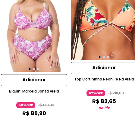
Adicionar
Adicionar
Top Cortininha Neon Pé Na Areia
Biquini Marcela Santa Areia
R$
218
,
00
62%OFF
R$
82
,
65
R$
179
,
80
50%OFF
no Pix
R$
89
,
90