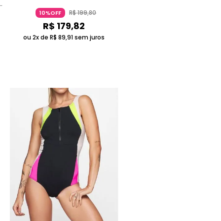
a
R$
199
,
80
10%OFF
R$
179
,
82
ou 2x de
R$
89
,
91
sem juros