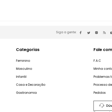
Siga a gente:
Categorias
Fale com
Feminino
F.A.C
Masculino
Minha cont
Infantil
Problemas 
Casa e Decoração
Processo d
Gastronomia
Pedidos
Dúv