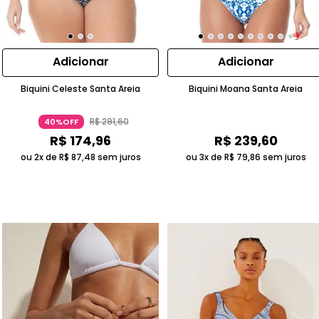
Adicionar
Adicionar
Biquini Celeste Santa Areia
Biquini Moana Santa Areia
R$
291
,
60
40%OFF
R$
174
,
96
R$
239
,
60
ou 2x de
R$
87
,
48
sem juros
ou 3x de
R$
79
,
86
sem juros