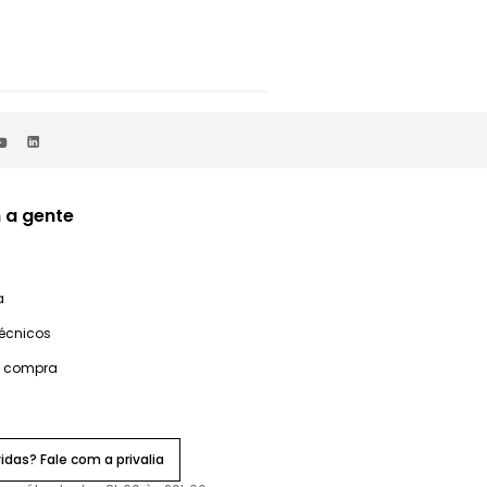
 a gente
a
técnicos
e compra
idas? Fale com a privalia