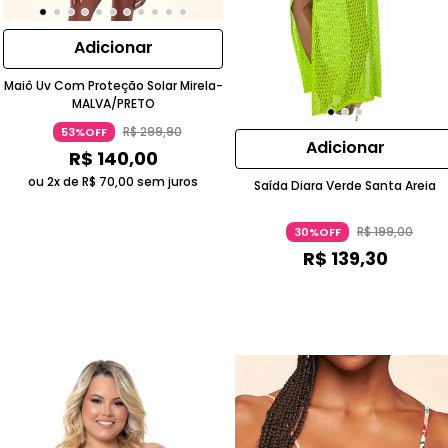
Adicionar
Maiô Uv Com Proteção Solar Mirela-
MALVA/PRETO
R$
299
,
90
53%OFF
Adicionar
R$
140
,
00
ou 2x de
R$
70
,
00
sem juros
Saída Diara Verde Santa Areia
R$
199
,
00
30%OFF
R$
139
,
30