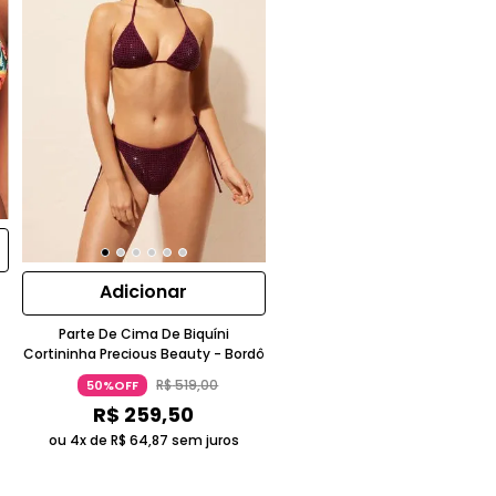
Adicionar
Parte De Cima De Biquíni
Cortininha Precious Beauty - Bordô
R$
519
,
00
50%OFF
R$
259
,
50
ou 4x de
R$
64
,
87
sem juros