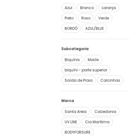
Azul
Branco
Laranja
Preto
Roxo
Verde
BORDÔ
AZUL/BLUE
Subcategoria
Biquínis
Maiôs
biquíni - parte superior
Saída de Praia
Calcinhas
Marca
Santa Areia
Calzedonia
UV.LINE
Cia Marítima
BODYFORSURE