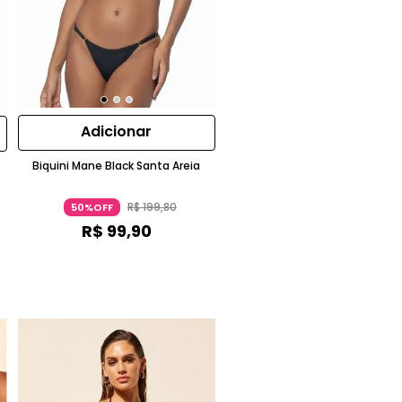
Adicionar
Biquini Mane Black Santa Areia
R$
199
,
80
50%OFF
R$
99
,
90