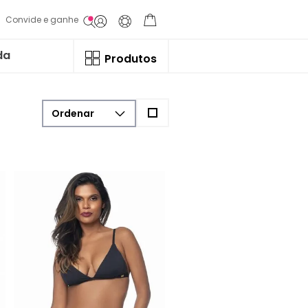
Convide e ganhe
da
Produtos