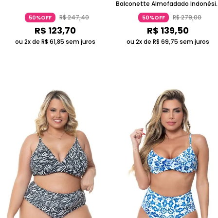
Balconette Almofadado Indonési
- Verde
R$
247
,
40
R$
279
,
00
50%OFF
50%OFF
R$
123
,
70
R$
139
,
50
ou 2x de
R$
61
,
85
sem juros
ou 2x de
R$
69
,
75
sem juros