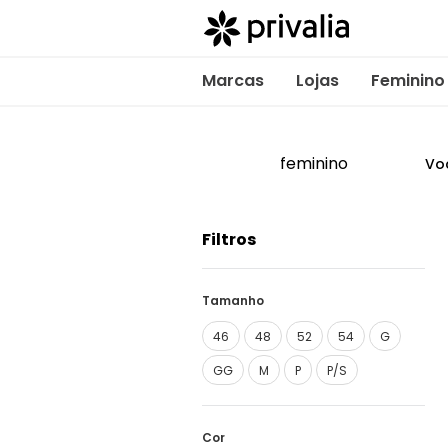
Marcas
Lojas
Feminino
feminino
Vo
Filtros
Tamanho
46
48
52
54
G
GG
M
P
P/S
Cor