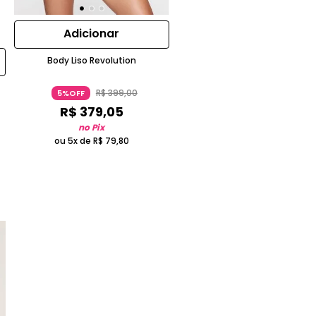
Adicionar
Body Liso Revolution
R$
399
,
00
5%OFF
R$
379
,
05
no Pix
ou 5x de
R$
79
,
80