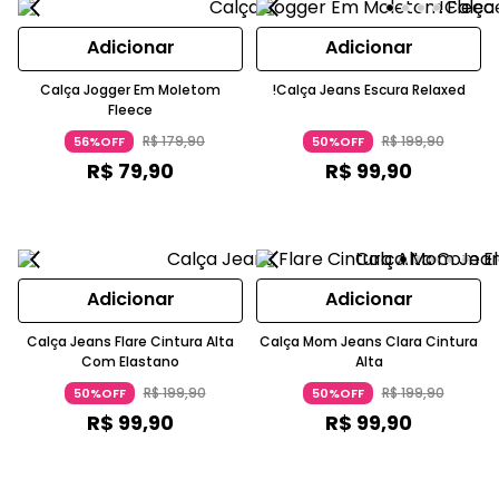
Adicionar
Adicionar
Calça Jogger Em Moletom
!Calça Jeans Escura Relaxed
Fleece
R$
179
,
90
R$
199
,
90
56%OFF
50%OFF
R$
79
,
90
R$
99
,
90
Adicionar
Adicionar
Calça Jeans Flare Cintura Alta
Calça Mom Jeans Clara Cintura
Com Elastano
Alta
R$
199
,
90
R$
199
,
90
50%OFF
50%OFF
R$
99
,
90
R$
99
,
90