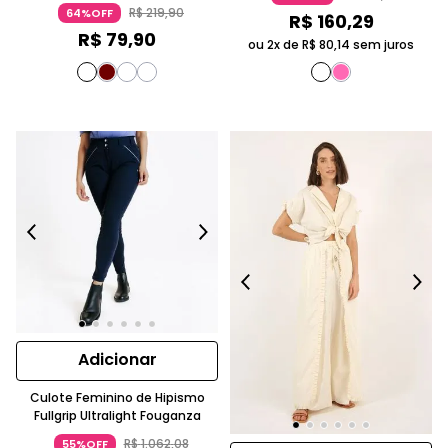
R$
219
,
90
64%OFF
R$
160
,
29
R$
79
,
90
ou 2x de
R$
80
,
14
sem juros
Adicionar
Culote Feminino de Hipismo
Fullgrip Ultralight Fouganza
R$
1
.
062
,
08
55%OFF