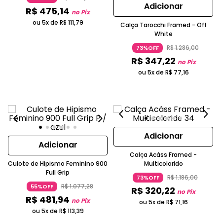
Adicionar
R$
475
,
14
no Pix
ou 5x de
R$
111
,
79
Calça Tarocchi Framed - Off
White
R$
1
.
286
,
00
73%OFF
R$
347
,
22
no Pix
ou 5x de
R$
77
,
16
Adicionar
Adicionar
Calça Acáss Framed -
Culote de Hipismo Feminino 900
Multicolorido
Full Grip
R$
1
.
186
,
00
73%OFF
R$
1
.
077
,
28
55%OFF
R$
320
,
22
no Pix
R$
481
,
94
no Pix
ou 5x de
R$
71
,
16
ou 5x de
R$
113
,
39