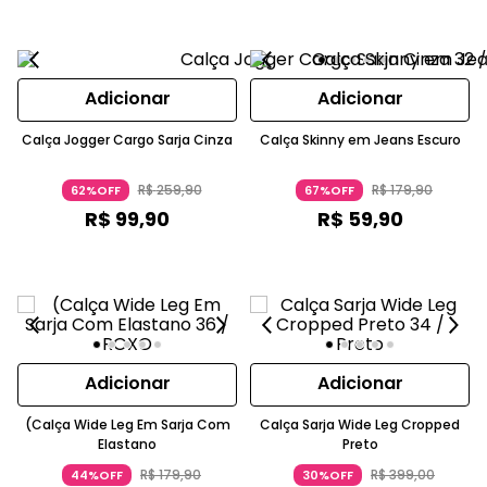
Adicionar
Adicionar
Calça Jogger Cargo Sarja Cinza
Calça Skinny em Jeans Escuro
R$
259
,
90
R$
179
,
90
62%OFF
67%OFF
R$
99
,
90
R$
59
,
90
Adicionar
Adicionar
(Calça Wide Leg Em Sarja Com
Calça Sarja Wide Leg Cropped
Elastano
Preto
R$
179
,
90
R$
399
,
00
44%OFF
30%OFF