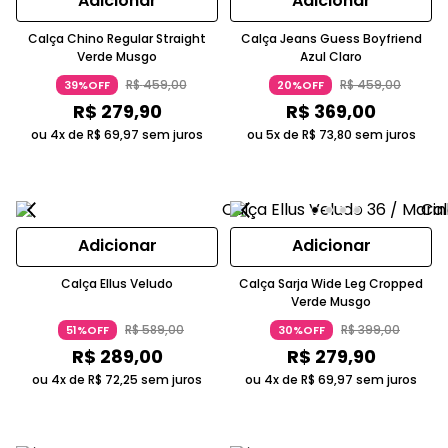
Adicionar
Adicionar
Calça Chino Regular Straight
Calça Jeans Guess Boyfriend
Verde Musgo
Azul Claro
R$
459
,
00
R$
459
,
00
39%OFF
20%OFF
R$
279
,
90
R$
369
,
00
ou 4x de
R$
69
,
97
sem juros
ou 5x de
R$
73
,
80
sem juros
Adicionar
Adicionar
Calça Ellus Veludo
Calça Sarja Wide Leg Cropped
Verde Musgo
R$
589
,
00
R$
399
,
00
51%OFF
30%OFF
R$
289
,
00
R$
279
,
90
ou 4x de
R$
72
,
25
sem juros
ou 4x de
R$
69
,
97
sem juros