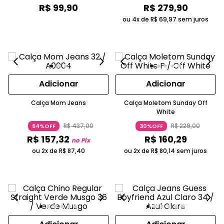
R$
99
,
90
R$
279
,
90
ou 4x de
R$
69
,
97
sem juros
Adicionar
Adicionar
Calça Mom Jeans
Calça Moletom Sunday Off
White
R$
437
,
00
R$
229
,
00
64%OFF
30%OFF
R$
157
,
32
R$
160
,
29
no Pix
ou 2x de
R$
87
,
40
ou 2x de
R$
80
,
14
sem juros