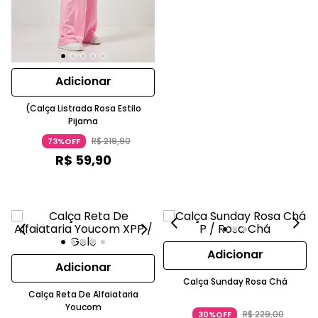
Adicionar
(Calça Listrada Rosa Estilo
Pijama
R$
219
,
90
73%OFF
R$
59
,
90
Adicionar
Adicionar
Calça Sunday Rosa Chá
Calça Reta De Alfaiataria
Youcom
R$
229
,
00
30%OFF