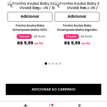
Adicionar
Adicionar
Fronha Avulsa Baby
Fronha Avulsa Baby
F
Estampada Malha 100%
Estampada Malha Algodão
P
Algodão Bege Vivaldi
Lilás Vivaldi
R$
19
,
99
R$
19
,
99
70%OFF
70%OFF
R$
5
,
99
R$
5
,
99
no Pix
no Pix
ADICIONAR AO CARRINHO