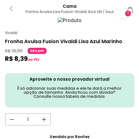
Cama
Fronha Avulsa Lisa Fusion Vivaldi Azul UN / Azul
0
Vivaldi
Fronha Avulsa Fusion Vivaldi Lisa Azul Marinho
R$
19
,
99
58%OFF
R$
8
,
39
no Pix
Aproveite o nosso provador virtual
É só adicionar suas medidas e ele te dará a melhor
opção de tamanho. Ainda ficou com dúvida?
Consulte nossa tabela de medidas.
Vendido por
Rovitex