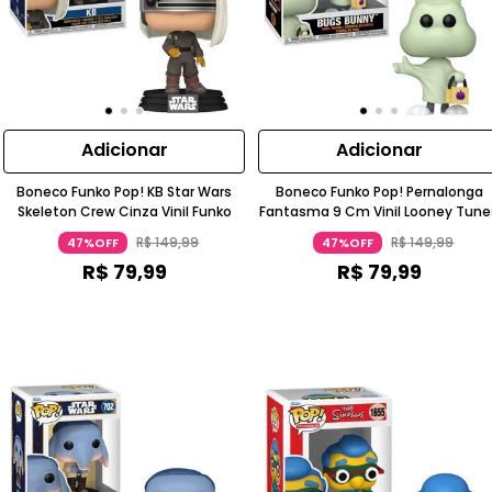
Adicionar
Adicionar
Boneco Funko Pop! KB Star Wars
Boneco Funko Pop! Pernalonga
Skeleton Crew Cinza Vinil Funko
Fantasma 9 Cm Vinil Looney Tune
R$
149
,
99
R$
149
,
99
47%OFF
47%OFF
R$
79
,
99
R$
79
,
99