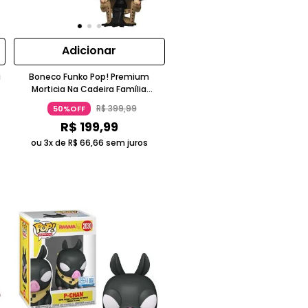
Adicionar
a
Boneco Funko Pop! Premium
Morticia Na Cadeira Família
Addams Vinil Bege Funko
R$
399
,
99
50%OFF
R$
199
,
99
ou 3x de
R$
66
,
66
sem juros