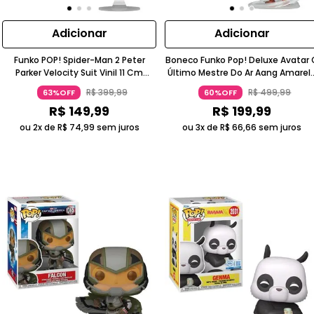
Adicionar
Adicionar
Funko POP! Spider-Man 2 Peter
Boneco Funko Pop! Deluxe Avatar 
Parker Velocity Suit Vinil 11 Cm
Último Mestre Do Ar Aang Amarel
Marvel
14Cm Funko
R$
399
,
99
R$
499
,
99
63%OFF
60%OFF
R$
149
,
99
R$
199
,
99
ou 2x de
R$
74
,
99
sem juros
ou 3x de
R$
66
,
66
sem juros