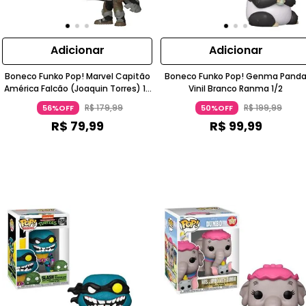
Adicionar
Adicionar
Boneco Funko Pop! Marvel Capitão
Boneco Funko Pop! Genma Pand
América Falcão (Joaquin Torres) 10
Vinil Branco Ranma 1/2
Cm Vinil Bege Escuro Funko
R$
179
,
99
R$
199
,
99
56%OFF
50%OFF
R$
79
,
99
R$
99
,
99