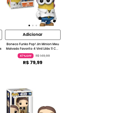
Adicionar
Boneco Funko Pop! Jin Minion Meu
s
Malvado Favorito 4 Vinil Lilás 11 Cm
Funko
R$
149
,
99
47%OFF
R$
79
,
99