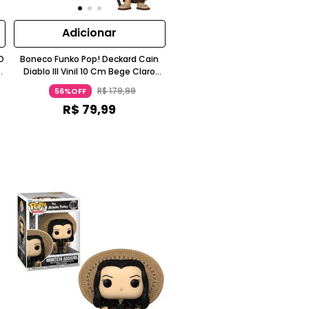
Adicionar
O
Boneco Funko Pop! Deckard Cain
o
Diablo III Vinil 10 Cm Bege Claro
Funko
R$
179
,
99
56%OFF
R$
79
,
99