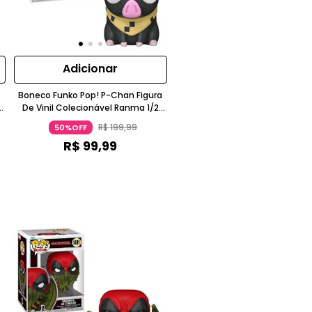
Adicionar
Boneco Funko Pop! P-Chan Figura
De Vinil Colecionável Ranma 1/2
Cinza Escuro Funko
R$
199
,
99
50%OFF
R$
99
,
99