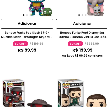
Adicionar
Adicionar
Boneco Funko Pop Slash E Pré-
Boneco Funko Pop! Disney Sra.
Mutado Slash Tartarugas Ninja Vinil
Jumbo E Dumbo Vinil 13 Cm Lilás
Azul Turquesa 9 Cm
Funko
R$
199
,
99
R$
399
,
99
50%OFF
50%OFF
R$
99
,
99
R$
199
,
99
ou 3x de
R$
66
,
66
sem juros