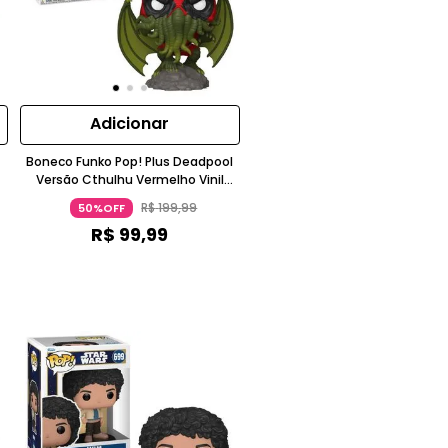
Adicionar
Boneco Funko Pop! Plus Deadpool
Versão Cthulhu Vermelho Vinil
Funko
R$
199
,
99
50%OFF
R$
99
,
99