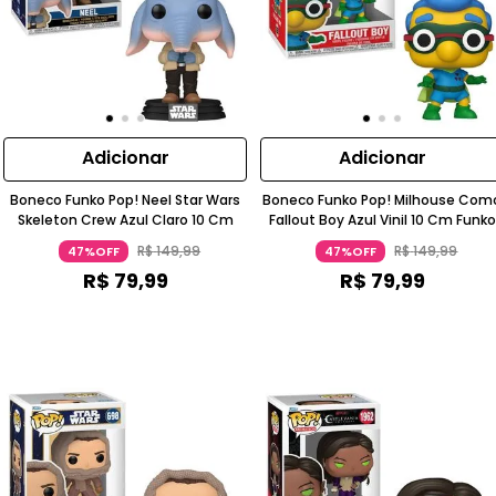
Adicionar
Adicionar
Boneco Funko Pop! Neel Star Wars
Boneco Funko Pop! Milhouse Com
Skeleton Crew Azul Claro 10 Cm
Fallout Boy Azul Vinil 10 Cm Funko
R$
149
,
99
R$
149
,
99
47%OFF
47%OFF
R$
79
,
99
R$
79
,
99