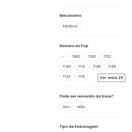
Mecanismo
Estática
Número do Pop
-
1962
1763
1752
1749
1741
1738
1736
1724
1714
Ver mais
25
Pode ser removido da base?
Sim
Não
Tipo de Embalagem