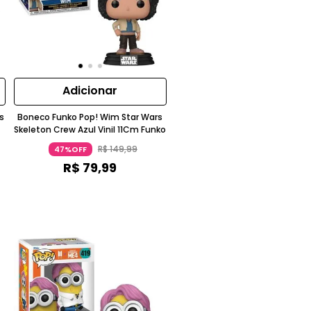
Adicionar
s
Boneco Funko Pop! Wim Star Wars
Skeleton Crew Azul Vinil 11Cm Funko
R$
149
,
99
47%OFF
R$
79
,
99