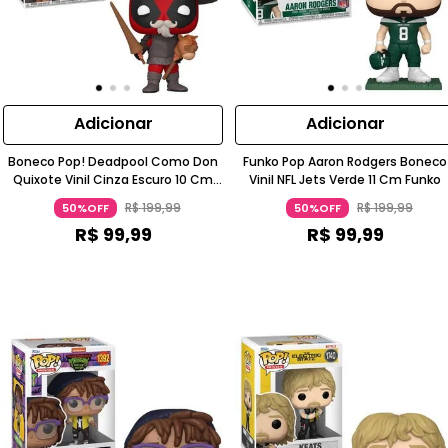
Adicionar
Adicionar
Boneco Pop! Deadpool Como Don
Funko Pop Aaron Rodgers Boneco
Quixote Vinil Cinza Escuro 10 Cm
Vinil NFL Jets Verde 11 Cm Funko
Funko
R$
199
,
99
R$
199
,
99
50%OFF
50%OFF
R$
99
,
99
R$
99
,
99