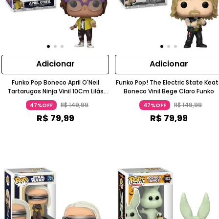
Adicionar
Adicionar
Funko Pop Boneco April O'Neil
Funko Pop! The Electric State Keat
Tartarugas Ninja Vinil 10Cm Lilás
Boneco Vinil Bege Claro Funko
Funko
R$
149
,
99
R$
149
,
99
47%OFF
47%OFF
R$
79
,
99
R$
79
,
99