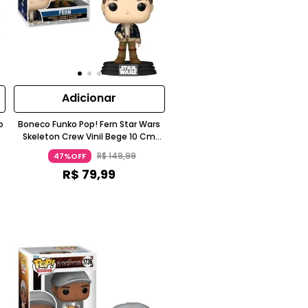
Adicionar
o
Boneco Funko Pop! Fern Star Wars
Skeleton Crew Vinil Bege 10 Cm
Funko
R$
149
,
99
47%OFF
R$
79
,
99