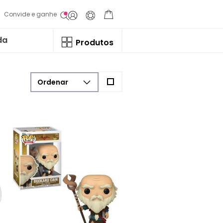
Convide e ganhe
da
Produtos