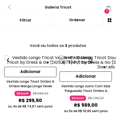
Galeria Tricot
0
Você viu todos os
2
produtos
Adicionar
Adicionar
Vestido Longo Tricot Ombro A
Ombro Manga Longa Verde
Vestido Longo Justo Com Saia
Pregueada Tricot Ombro A
R$
599
,
00
50%OFF
Ombro Dourado
R$
1
.
138
,
00
50%OFF
R$
299
,
50
R$
569
,
00
ou 4x de
R$
74
,
87
sem juros
ou 5x de
R$
113
,
80
sem juros