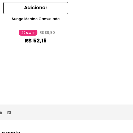
Adicionar
Adicionar
s
Sunga Menino Camuflada
Chapéu Bebê Menino Tubarão
Music
R$
89
,
90
R$
89
,
90
42%OFF
42%OFF
R$
52
,
16
R$
52
,
16
 a gente