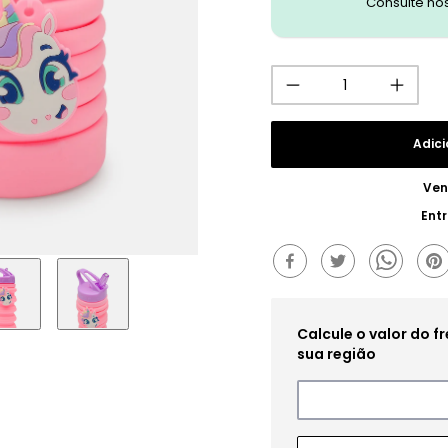
Consulte no
Adici
Ven
Ent