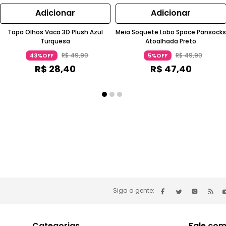
Adicionar
Adicionar
Tapa Olhos Vaca 3D Plush Azul
Meia Soquete Lobo Space Pansock
Turquesa
Atoalhada Preto
R$
49
,
90
R$
49
,
90
43%OFF
5%OFF
R$
28
,
40
R$
47
,
40
Siga a gente:
Categorias
Fale com