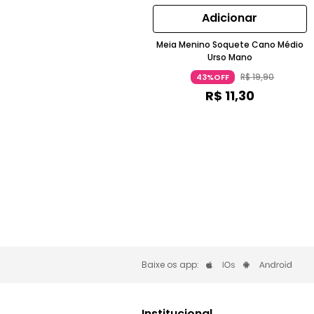
Adicionar
Meia Menino Soquete Cano Médio
Urso Mano
R$
19
,
90
43%OFF
R$
11
,
30
Baixe os app:
Institucional