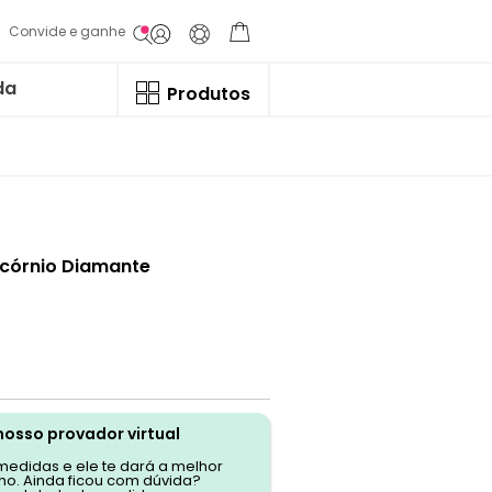
Convide e ganhe
da
Produtos
icórnio Diamante
nosso provador virtual
 medidas e ele te dará a melhor
o. Ainda ficou com dúvida?