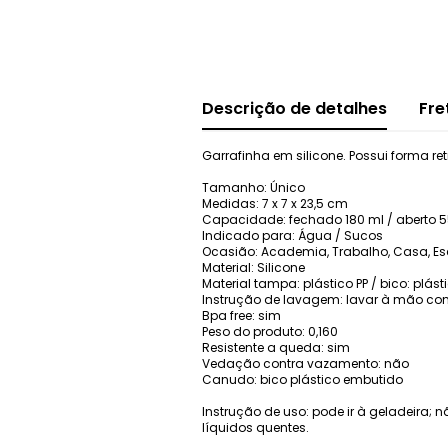
Descrição de detalhes
Fre
Garrafinha em silicone. Possui forma r
Tamanho: Único
Medidas: 7 x 7 x 23,5 cm
Capacidade: fechado 180 ml / aberto 
Indicado para: Água / Sucos
Ocasião: Academia, Trabalho, Casa, Es
Material: Silicone
Material tampa: plástico PP / bico: plást
Instrução de lavagem: lavar à mão com
Bpa free: sim
Peso do produto: 0,160
Resistente a queda: sim
Vedação contra vazamento: não
Canudo: bico plástico embutido
Instrução de uso: pode ir à geladeira;
líquidos quentes.