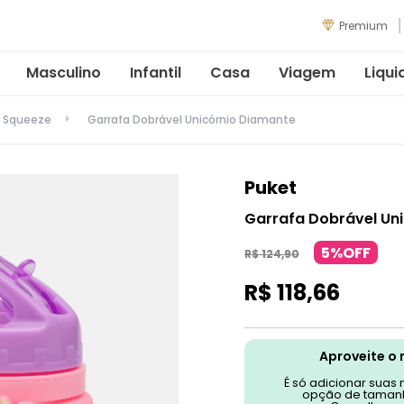
Premium
Masculino
Infantil
Casa
Viagem
Liqui
Squeeze
Garrafa Dobrável Unicórnio Diamante
Puket
Garrafa Dobrável Un
5%OFF
R$
124
,
90
R$
118
,
66
Aproveite o 
É só adicionar suas
opção de tamanh