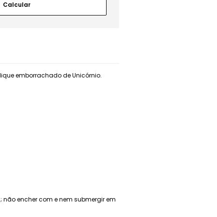
plique emborrachado de Unicórnio.
das; não encher com e nem submergir em