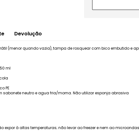
te
Devolução
etrátil (menor quando vazia), tampa de rosquear com bico embutido e a
550 ml
cola
ico PE
 sabonete neutro e agua fria/morna. Não utilizar esponja abrasiva
 não expor à altas temperaturas; não levar ao freezer e nem ao microon