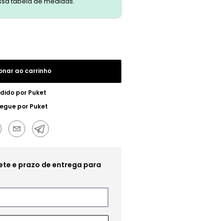
ssa tabela de medidas.
onar ao carrinho
dido por
Puket
regue por
Puket