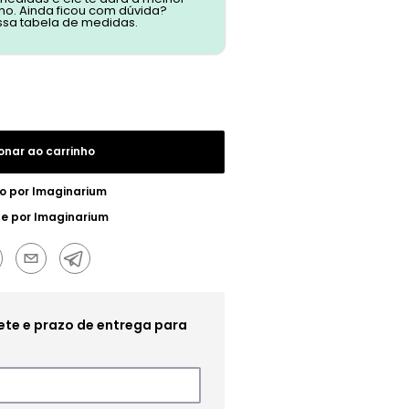
o. Ainda ficou com dúvida?
ssa tabela de medidas.
onar ao carrinho
o por
Imaginarium
ue por
Imaginarium