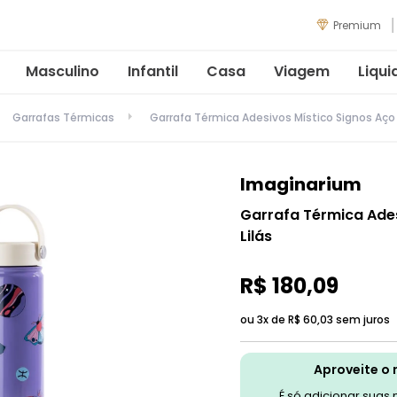
Premium
Masculino
Infantil
Casa
Viagem
Liqui
Garrafas Térmicas
Garrafa Térmica Adesivos Místico Signos Aço I
Imaginarium
Garrafa Térmica Ades
Lilás
R$
180
,
09
ou 3x de
R$
60
,
03
sem juros
Aproveite o 
É só adicionar suas