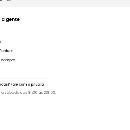
 a gente
a
técnicos
e compra
idas? Fale com a privalia
 a sábado das 8h00 às 20h00.