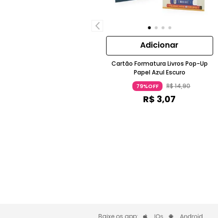
Adicionar
Cartão Formatura Livros Pop-Up
Papel Azul Escuro
R$
14
,
90
79%OFF
R$
3
,
07
Baixe os app: