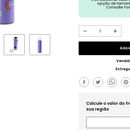
opção de tamanh
Consulte no
Adici
Vendid
Entreg