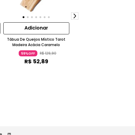
Adicionar
Adicionar
Tábua De Queijos Místico Tarot
Pelúcia Mascotinho Brinks
Madeira Acácia Caramelo
Aveludado Poliéster Branco
R$
129
,
90
R$
119
,
90
59%OFF
38%OFF
R$
52
,
89
R$
74
,
09