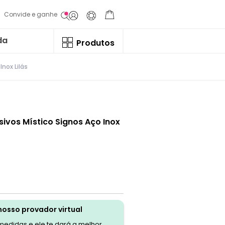
Convide e ganhe
da
Produtos
nox Lilás
ivos Místico Signos Aço Inox
nosso provador virtual
 medidas e ele te dará a melhor