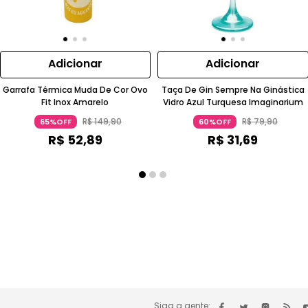
Adicionar
Adicionar
Garrafa Térmica Muda De Cor Ovo
Taça De Gin Sempre Na Ginástica
Fit Inox Amarelo
Vidro Azul Turquesa Imaginarium
R$
149
,
90
R$
79
,
90
65%OFF
60%OFF
R$
52
,
89
R$
31
,
69
Siga a gente: