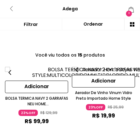
Adega
0
Você viu todos os
15
produtos
Adicionar
Adicionar
Aerador De Vinho Vinum Vidro
BOLSA TERMICA NAVY 2 GARRAFAS
Preto Importado Home Style
NEU HOME
R$
25
,
99
23%OFF
STYLE:MULTICOLORIDOMULTICOLORIDO
R$
129
,
99
23%OFF
R$
19
,
99
R$
99
,
99