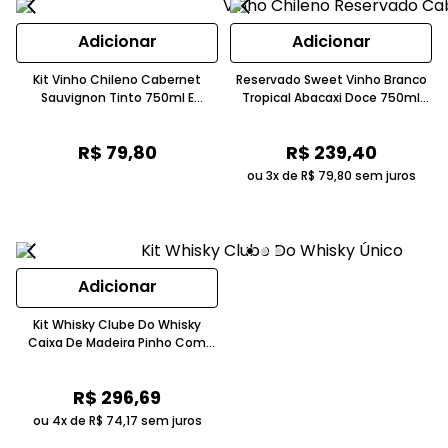
Adicionar
Adicionar
Kit Vinho Chileno Cabernet
Reservado Sweet Vinho Branco
Sauvignon Tinto 750ml E
Tropical Abacaxi Doce 750ml
Sauvignon Blanc Branco 750ml
Reservado
Reservado
R$
79
,
80
R$
239
,
40
ou 3x de
R$
79
,
80
sem juros
Adicionar
Kit Whisky Clube Do Whisky
Caixa De Madeira Pinho Com
Copos De Vidro Pedras De
Granito Veludo Preto
R$
296
,
69
Imaginarium
ou 4x de
R$
74
,
17
sem juros