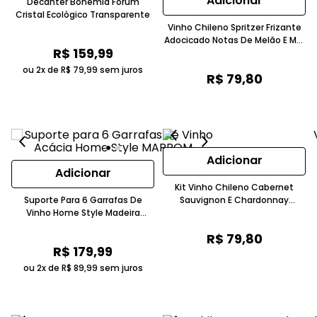
Adicionar
Decanter Bohemia Forum
Cristal Ecológico Transparente
Vinho Chileno Spritzer Frizante
Adocicado Notas De Melão E Mel
R$
159
,
99
750Ml Reservado
ou 2x de
R$
79
,
99
sem juros
R$
79
,
80
Adicionar
Adicionar
Kit Vinho Chileno Cabernet
Suporte Para 6 Garrafas De
Sauvignon E Chardonnay
Vinho Home Style Madeira
2x750ml Reservado
Acácia Marrom
R$
79
,
80
R$
179
,
99
ou 2x de
R$
89
,
99
sem juros