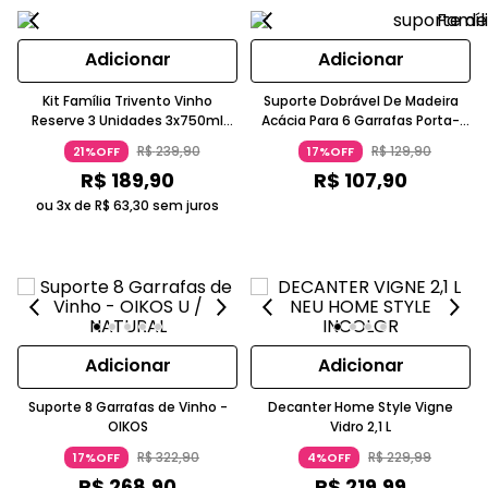
Adicionar
Adicionar
Kit Família Trivento Vinho
Suporte Dobrável De Madeira
Reserve 3 Unidades 3x750ml
Acácia Para 6 Garrafas Porta-
White Malbec, Malbec Tinto E
Vinhos Oikos
R$
239
,
90
R$
129
,
90
21%OFF
17%OFF
Rosé Malbec TRIVENTO
R$
189
,
90
R$
107
,
90
ou 3x de
R$
63
,
30
sem juros
Adicionar
Adicionar
Suporte 8 Garrafas de Vinho -
Decanter Home Style Vigne
OIKOS
Vidro 2,1 L
R$
322
,
90
R$
229
,
99
17%OFF
4%OFF
R$
268
,
90
R$
219
,
99