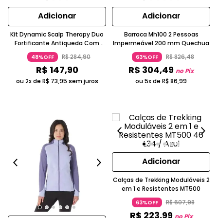
Adicionar
Adicionar
Kit Dynamic Scalp Therapy Duo
Barraca Mh100 2 Pessoas
Fortificante Antiqueda Com
Impermeável 200 mm Quechua
Queratina Lowell
R$
284
,
90
R$
826
,
48
48%OFF
63%OFF
R$
147
,
90
R$
304
,
49
no Pix
ou 2x de
R$
73
,
95
sem juros
ou 5x de
R$
86
,
99
Adicionar
Calças de Trekking Moduláveis 2
em 1 e Resistentes MT500
R$
607
,
98
63%OFF
R$
223
,
99
no Pix