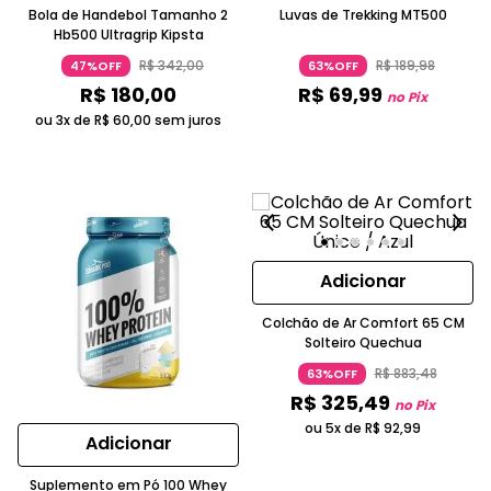
Bola de Handebol Tamanho 2
Luvas de Trekking MT500
Hb500 Ultragrip Kipsta
R$
342
,
00
R$
189
,
98
47%OFF
63%OFF
R$
180
,
00
R$
69
,
99
no Pix
ou 3x de
R$
60
,
00
sem juros
Adicionar
Colchão de Ar Comfort 65 CM
Solteiro Quechua
R$
883
,
48
63%OFF
R$
325
,
49
no Pix
ou 5x de
R$
92
,
99
Adicionar
Suplemento em Pó 100 Whey