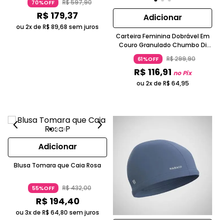
R$
597
,
90
70%OFF
R$
179
,
37
Adicionar
ou 2x de
R$
89
,
68
sem juros
Carteira Feminina Dobrável Em
Couro Granulado Chumbo Di
Marly´s
R$
299
,
90
61%OFF
R$
116
,
91
no Pix
ou 2x de
R$
64
,
95
Adicionar
Blusa Tomara que Caia Rosa
R$
432
,
00
55%OFF
R$
194
,
40
ou 3x de
R$
64
,
80
sem juros