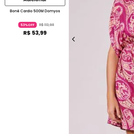
Boné Cardio 500M Domyos
R$
113
,
98
53%OFF
R$
53
,
99