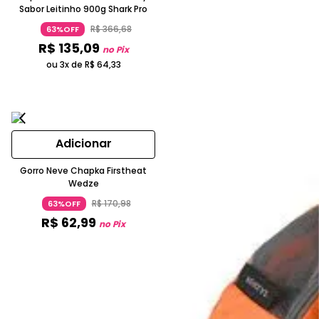
Sabor Leitinho 900g Shark Pro
R$
366
,
68
63%OFF
R$
135
,
09
no Pix
ou 3x de
R$
64
,
33
Adicionar
Gorro Neve Chapka Firstheat
Wedze
R$
170
,
98
63%OFF
R$
62
,
99
no Pix