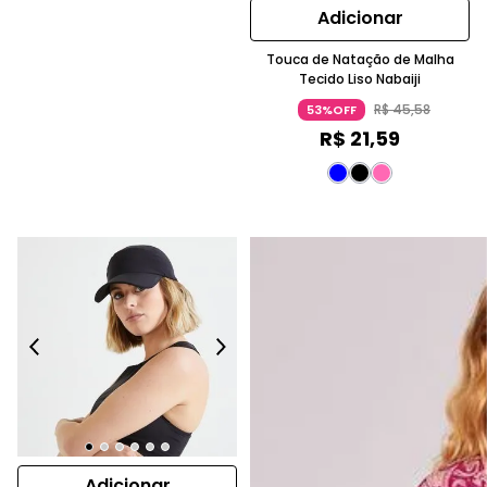
Adicionar
Touca de Natação de Malha
Tecido Liso Nabaiji
R$
45
,
58
53%OFF
R$
21
,
59
Adicionar