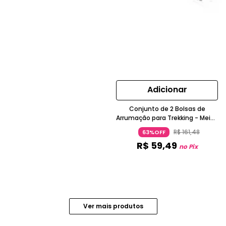
Adicionar
Conjunto de 2 Bolsas de
Arrumação para Trekking - Meia-
lua - 2x7 Litros
R$
161
,
48
63%OFF
R$
59
,
49
no Pix