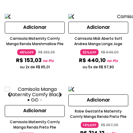
Adicionar
Adicionar
Camisola Maternity Comfy
Camisola Midi Aberto Soft
Manga Renda Marshmallow Plie
Andrea Manga Longa Joge
R$
283
,
39
R$
648
,
00
46%OFF
32%OFF
R$
153
,
03
R$
440
,
10
no Pix
no Pix
ou 2x de
R$
85
,
01
ou 5x de
R$
97
,
80
Adicionar
Adicionar
Robe Gestante Maternity
Comfy Manga Renda Preto Plie
Camisola Maternity Comfy
R$
367
,
39
14%OFF
Manga Renda Preto Plie
R$
314
,
12