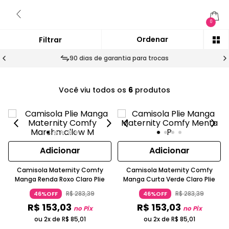
0
90 dias de garantia para trocas
Você viu todos os
6
produtos
Adicionar
Adicionar
Camisola Maternity Comfy
Camisola Maternity Comfy
Manga Renda Roxo Claro Plie
Manga Curta Verde Claro Plie
R$
283
,
39
R$
283
,
39
46%OFF
46%OFF
R$
153
,
03
R$
153
,
03
no Pix
no Pix
ou 2x de
R$
85
,
01
ou 2x de
R$
85
,
01