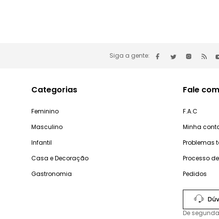
Siga a gente:
Categorias
Fale com
Feminino
F.A.C
Masculino
Minha cont
Infantil
Problemas 
Casa e Decoração
Processo d
Gastronomia
Pedidos
Dúv
De segunda