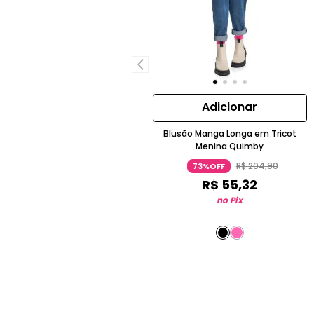
Adicionar
Blusão Manga Longa em Tricot
Menina Quimby
R$
204
,
90
73%OFF
R$
55
,
32
no Pix