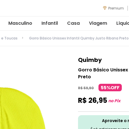
Premium
Masculino
Infantil
Casa
Viagem
Liqui
s e Toucas
Gorro Básico Unissex Infantil Quimby Justo Ribana Preto
Quimby
Gorro Básico Unissex
Preto
55%OFF
R$
59
,
90
R$
26
,
95
no Pix
Aproveite o 