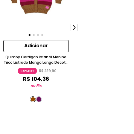
Adicionar
Adicionar
Quimby Cardigan Infantil Menina
Vestido Estampado para Bebê
Tricô Listrado Manga Longa Decote
Quimby
V com Botões
R$
289
,
90
R$
134
,
90
64%OFF
73%OFF
R$
104
,
36
R$
36
,
42
no Pix
no Pix