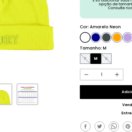
É só adicionar suas
opção de tamanh
Consulte no
Cor
:
Amarelo Neon
Tamanho
:
M
P
M
G
Adici
Vend
Entr