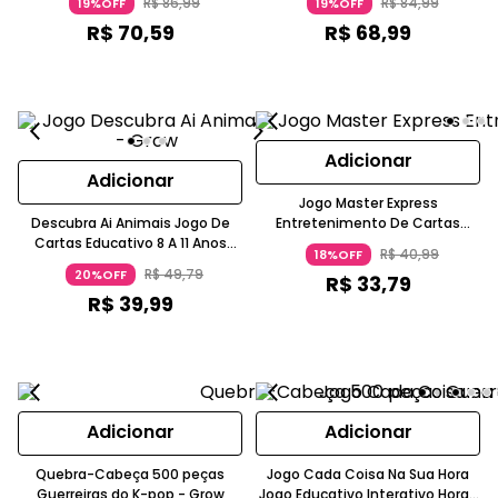
R$
86
,
99
R$
84
,
99
19%OFF
19%OFF
GROW
R$
70
,
59
R$
68
,
99
Adicionar
Adicionar
Jogo Master Express
Descubra Ai Animais Jogo De
Entretenimento De Cartas
Cartas Educativo 8 A 11 Anos
Perguntas E Respostas
R$
40
,
99
18%OFF
GROW
Interativo 12+ Grow
R$
49
,
79
20%OFF
R$
33
,
79
R$
39
,
99
Adicionar
Adicionar
Quebra-Cabeça 500 peças
Jogo Cada Coisa Na Sua Hora
Guerreiras do K-pop - Grow
Jogo Educativo Interativo Horas