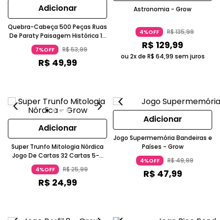
Adicionar
Astronomia - Grow
Quebra-Cabeça 500 Peças Ruas
R$
135
,
99
4%OFF
De Paraty Paisagem Histórica 10
R$
129
,
99
Anos Grow
R$
53
,
99
7%OFF
ou 2x de
R$
64
,
99
sem juros
R$
49
,
99
Adicionar
Adicionar
Jogo Supermemória Bandeiras e
Super Trunfo Mitologia Nórdica
Países - Grow
Jogo De Cartas 32 Cartas 5-7
R$
49
,
99
4%OFF
Anos Grow
R$
25
,
99
4%OFF
R$
47
,
99
R$
24
,
99