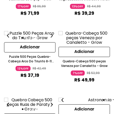
E Rotina 5-7 Anos Grow
R$
86
,
99
R$
44
,
99
17%OFF
13%OFF
R$
71
,
99
R$
39
,
29
Adicionar
Adicionar
Puzzle 500 Peças Quebra-
Cabeça Arco Do Triunfo 8-11
Quebra-Cabeça 500 peças
Anos GROW
Veneza por Canaletto - Grow
R$
42
,
49
12%OFF
R$
53
,
99
7%OFF
R$
37
,
19
R$
49
,
99
Adicionar