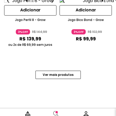
Adicionar
Adicionar
Jogo Perfil 8 - Grow
Jogo Bico Bond - Grow
R$
144
,
99
R$
102
,
99
3%OFF
3%OFF
R$
139
,
99
R$
99
,
99
ou 2x de
R$
69
,
99
sem juros