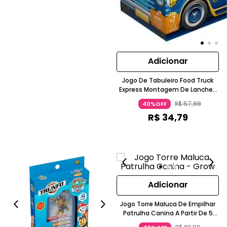
Adicionar
Jogo De Tabuleiro Food Truck
Express Montagem De Lanches
5 A 7 Anos Grow
R$
57
,
99
40%OFF
R$
34
,
79
Adicionar
Jogo Torre Maluca De Empilhar
Patrulha Canina A Partir De 5
Anos GROW