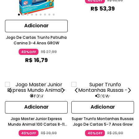
R$
88
,
99
40%OFF
R$
53
,
39
Adicionar
Jogo De Cartas Trunfo Patrulha
Canina 3-4 Anos GROW
R$
27
,
99
40%OFF
R$
16
,
79
Adicionar
Adicionar
Jogo Master Junior Express
Super Trunfo Montanhas Russas
Mundo Animal 100 Cartas 8-11
Jogo De Cartas 5-7 Anos Grow
Anos GROW
R$
39
,
99
R$
25
,
99
40%OFF
40%OFF