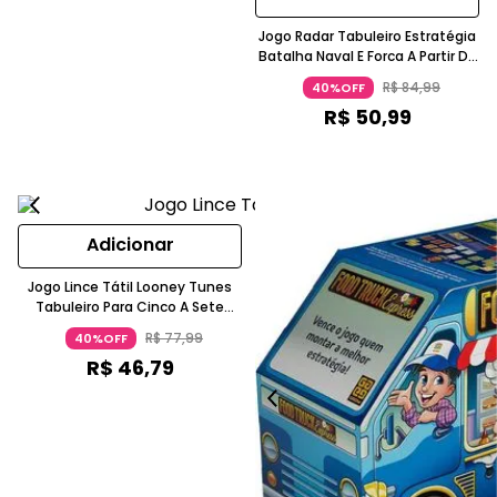
Jogo Radar Tabuleiro Estratégia
Batalha Naval E Forca A Partir De
Oito Anos Grow
R$
84
,
99
40%OFF
R$
50
,
99
Adicionar
Jogo Lince Tátil Looney Tunes
Tabuleiro Para Cinco A Sete
Anos GROW
R$
77
,
99
40%OFF
R$
46
,
79