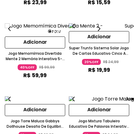
R$
23
,
99
R$
15
,
59
Adicionar
Adicionar
Super Trunfo Sistema Solar Jogo
Jogo Memomímica Divertida
De Cartas Educativo Cinco A
Mente 2 Memória Interativa 5-7
Sete Anos Grow
R$
24
,
99
20%OFF
Anos Grow
R$
99
,
99
40%OFF
R$
19
,
99
R$
59
,
99
Adicionar
Adicionar
Jogo Torre Maluca Gabbys
Jogo Mixtura Tabuleiro
Dollhouse Desafio De Equilíbrio
Educativo De Palavras Interativo
Com Movimento 5 A 7 Anos
8 A 11 Anos Grow