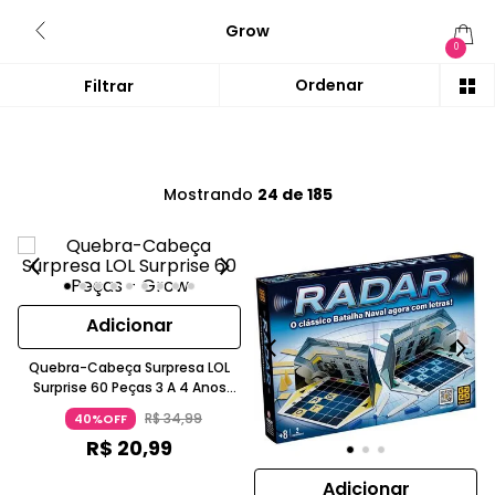
Grow
0
Mostrando
24 de 185
Adicionar
Quebra-Cabeça Surpresa LOL
Surprise 60 Peças 3 A 4 Anos
Grow
R$
34
,
99
40%OFF
R$
20
,
99
Adicionar