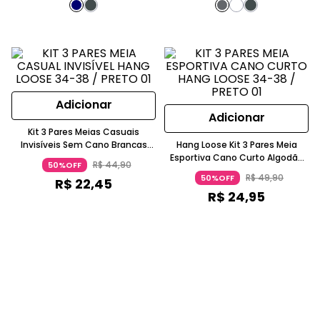
Adicionar
Adicionar
Kit 3 Pares Meias Casuais
Invisíveis Sem Cano Brancas
Hang Loose Kit 3 Pares Meia
Hang Loose
Esportiva Cano Curto Algodão
R$
44
,
90
50%OFF
Unissex HL2.01
R$
49
,
90
50%OFF
R$
22
,
45
R$
24
,
95