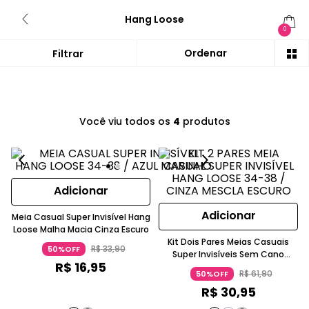
Hang Loose
0
Você viu todos os
4
produtos
Adicionar
Adicionar
Meia Casual Super Invisível Hang
Loose Malha Macia Cinza Escuro
Kit Dois Pares Meias Casuais
R$
33
,
90
50%OFF
Super Invisíveis Sem Cano
R$
16
,
95
Branco Hang Loose
R$
61
,
90
50%OFF
R$
30
,
95