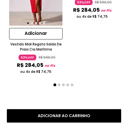
R$
598
,
00
53%OFF
R$
284
,
05
no Pix
ou 4x de
R$
74
,
75
Adicionar
Vestido Midi Regata Saída De
Praia Cia Marítima
R$
598
,
00
53%OFF
R$
284
,
05
no Pix
ou 4x de
R$
74
,
75
ADICIONAR AO CARRINHO