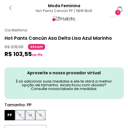
Moda Feminina
Hot Pants Cancún PP / NEW BLUE
0
Cia Marítima
Hot Pants Cancún Asa Delta Lisa Azul Marinho
R$
218
,
00
53%OFF
R$
103
,
55
no Pix
Aproveite o nosso provador virtual
É só adicionar suas medidas e ele te dará a melhor
opção de tamanho. Ainda ficou com dúvida?
Consulte nossa tabela de medidas.
Tamanho
:
PP
PP
P
M
G