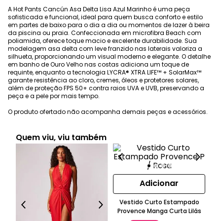
A Hot Pants Cancún Asa Delta Lisa Azul Marinho é uma peça
sofisticada e funcional, ideal para quem busca conforto e estilo
em partes de baixo para o dia a dia ou momentos de lazer à beira
da piscina ou praia. Confeccionada em microfibra Beach com
poliamida, oferece toque macio e excelente durabilidade. Sua
modelagem asa delta com leve franzido nas laterais valoriza a
silhueta, proporcionando um visual moderno e elegante. O detalhe
em banho de Ouro Velho nas costas adiciona um toque de
requinte, enquanto a tecnologia LYCRA® XTRA LIFE™ + SolarMax™
garante resistência ao cloro, cremes, óleos e protetores solares,
além de proteção FPS 50+ contra raios UVA e UVB, preservando a
peça e a pele por mais tempo.
O produto ofertado não acompanha demais peças e acessórios.
Quem viu, viu também
Adicionar
T
Vestido Curto Estampado
Provence Manga Curta Lilás