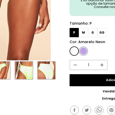
É só adicionar suas
opção de tamanh
Consulte no
Tamanho
:
P
P
M
G
GG
Cor
:
Amarelo Neon
Adici
Vendid
Entreg