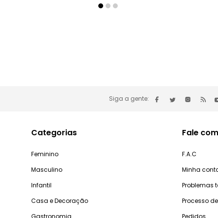
Siga a gente:
Categorias
Fale com
Feminino
F.A.C
Masculino
Minha cont
Infantil
Problemas 
Casa e Decoração
Processo d
Gastronomia
Pedidos