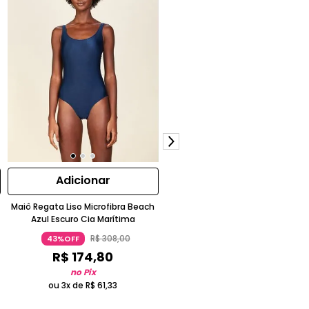
Adicionar
Adicionar
Maiô Regata Liso Microfibra Beach
Tanga Hot Pants Estampada Ot
Azul Escuro Cia Marítima
Laranja
R$
308
,
00
R$
268
,
00
43%OFF
72%OFF
R$
174
,
80
R$
75
,
05
no Pix
no Pix
ou 3x de
R$
61
,
33