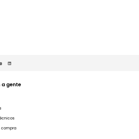
 a gente
a
técnicos
e compra