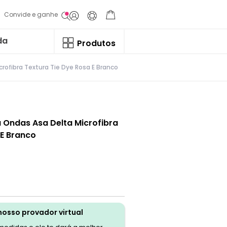
Convide e ganhe
da
Produtos
ofibra Textura Tie Dye Rosa E Branco
 Ondas Asa Delta Microfibra
 E Branco
nosso provador virtual