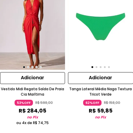
Adicionar
Adicionar
Vestido Midi Regata Saída De Praia
Tanga Lateral Média Naga Textura
Cia Marítima
Tricot Verde
R$
598
,
00
R$
158
,
00
53%OFF
62%OFF
R$
284
,
05
R$
59
,
85
no Pix
no Pix
ou 4x de
R$
74
,
75