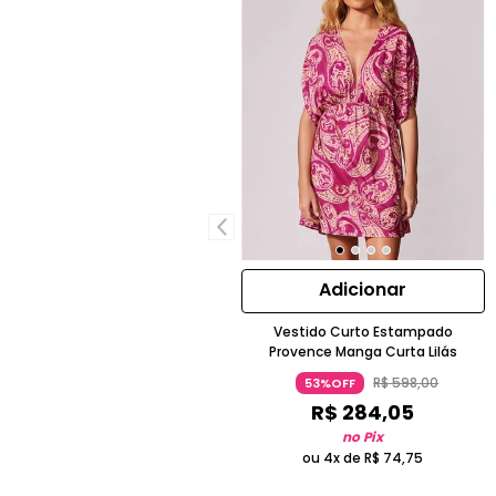
Adicionar
Vestido Curto Estampado
Provence Manga Curta Lilás
R$
598
,
00
53%OFF
R$
284
,
05
no Pix
ou 4x de
R$
74
,
75