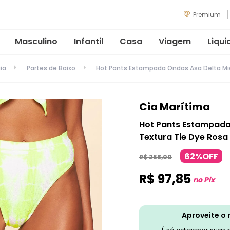
Premium
Masculino
Infantil
Casa
Viagem
Liqui
ia
Partes de Baixo
Hot Pants Estampada Ondas Asa Delta Micr
Cia Marítima
Hot Pants Estampada
Textura Tie Dye Rosa
62%OFF
R$
258
,
00
R$
97
,
85
no Pix
Aproveite o 