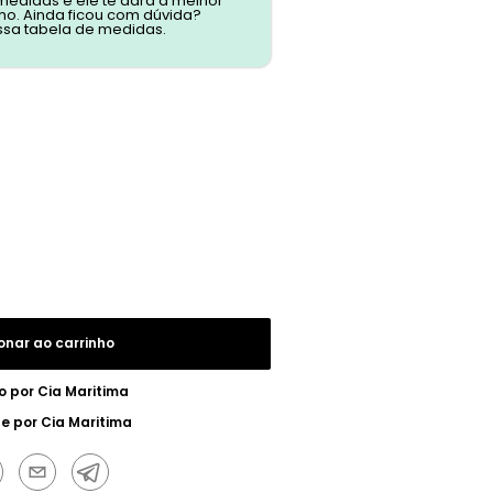
 medidas e ele te dará a melhor
o. Ainda ficou com dúvida?
ssa tabela de medidas.
onar ao carrinho
o por
Cia Maritima
ue por
Cia Maritima