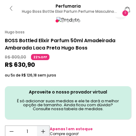
Perfumaria
Hugo Boss Bottle Elixir Parfum Perfume Masculino
0
50ml
Hugo boss
BOSS Bottled Elixir Parfum 50ml Amadeirada
Ambarada Laca Preta Hugo Boss
R$
809
,
00
22%OFF
R$
630
,
90
ou 5x de
R$
126
,
18
sem juros
Aproveite o nosso provador virtual
É só adicionar suas medidas e ele te dará a melhor
opção de tamanho. Ainda ficou com dúvida?
Consulte nossa tabela de medidas.
Apenas
1
em estoque