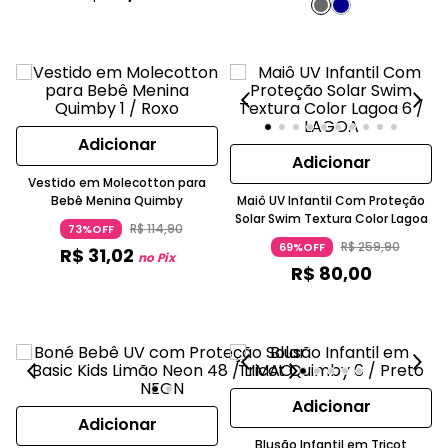
Adicionar
Adicionar
Vestido em Molecotton para
Bebê Menina Quimby
Maiô UV Infantil Com Proteção
Solar Swim Textura Color Lagoa
R$
114
,
90
73%OFF
R$
259
,
90
69%OFF
R$
31
,
02
no Pix
R$
80
,
00
Adicionar
Adicionar
Blusão Infantil em Tricot