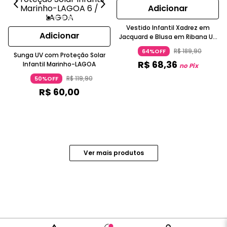
Adicionar
Vestido Infantil Xadrez em
Adicionar
Jacquard e Blusa em Ribana Up
Baby
R$
189
,
90
64%OFF
Sunga UV com Proteção Solar
R$
68
,
36
Infantil Marinho-LAGOA
no Pix
R$
119
,
90
50%OFF
R$
60
,
00