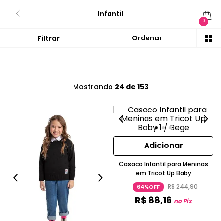
Infantil
0
Mostrando
24 de 153
Adicionar
Casaco Infantil para Meninas
em Tricot Up Baby
R$
244
,
90
64%OFF
R$
88
,
16
no Pix