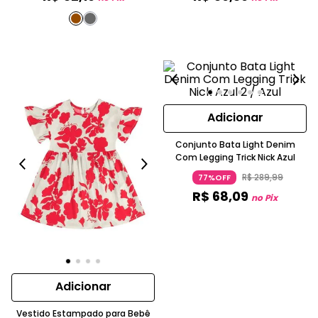
Adicionar
Conjunto Bata Light Denim
Com Legging Trick Nick Azul
R$
289
,
99
77%OFF
R$
68
,
09
no Pix
Adicionar
Vestido Estampado para Bebê