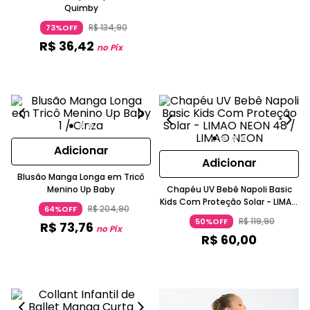
Quimby
R$
134
,
90
73%OFF
R$
36
,
42
no Pix
Adicionar
Adicionar
Blusão Manga Longa em Tricô
Menino Up Baby
Chapéu UV Bebê Napoli Basic
Kids Com Proteção Solar - LIMAO
R$
204
,
90
64%OFF
NEON
R$
119
,
90
50%OFF
R$
73
,
76
no Pix
R$
60
,
00