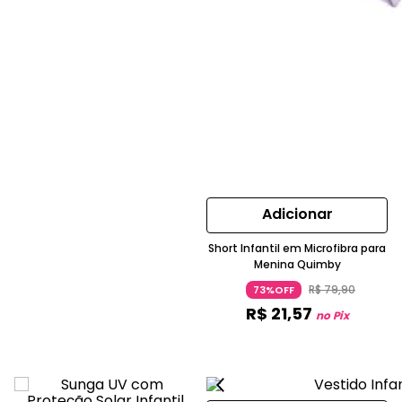
Adicionar
Short Infantil em Microfibra para
Menina Quimby
R$
79
,
90
73%OFF
R$
21
,
57
no Pix