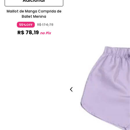
Adicionar
Maillot de Manga Comprida de
Ballet Menina
R$
174
,
78
55%OFF
R$
78
,
19
no Pix