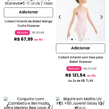
Adicionar
Collant Infantil de Ballet Manga
Curta Starever
R$
151
,
98
55%OFF
R$
67
,
99
no Pix
Adicionar
Collant Infantil com Saia para
Ballet Starever
R$
271
,
68
55%OFF
R$
121
,
54
no Pix
ou 2x de
R$
71
,
49