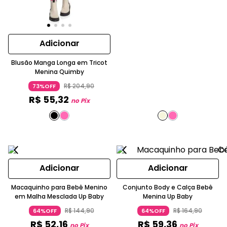
Adicionar
Blusão Manga Longa em Tricot
Menina Quimby
R$
204
,
90
73%OFF
R$
55
,
32
no Pix
Adicionar
Adicionar
Macaquinho para Bebê Menino
Conjunto Body e Calça Bebê
em Malha Mesclada Up Baby
Menina Up Baby
R$
144
,
90
R$
164
,
90
64%OFF
64%OFF
R$
52
,
16
R$
59
,
36
no Pix
no Pix