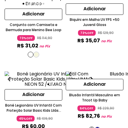
Adicionar
Adicionar
Biquíni em Malha UV FPS +50
Conjunto com Camiseta e
Juvenil Gloss
Bermuda para Menino Bee Loop
R$
129
,
90
73%OFF
R$
114
,
90
73%OFF
R$
35
,
07
no Pix
R$
31
,
02
no Pix
Adicionar
Adicionar
Blusão Infantil Masculino em
Tricot Up Baby
Boné Legionário UV Infantil Com
R$
229
,
90
64%OFF
Proteção Solar Basic Kids Lilás-
R$
82
,
76
LIMAO NEON
no Pix
R$
109
,
90
45%OFF
R$
60
,
00