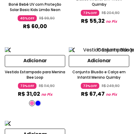
Boné Bebê UV com Proteção
Quimby
Solar Basic Kids Limão Neon
R$
204
,
90
73%OFF
R$
99
,
90
40%OFF
R$
55
,
32
no Pix
R$
60
,
00
Adicionar
Adicionar
Vestido Estampado para Menina
Conjunto Blusão e Calça em
Bee Loop
Infantil Menino Quimby
R$
114
,
90
R$
249
,
90
73%OFF
73%OFF
R$
31
,
02
R$
67
,
47
no Pix
no Pix