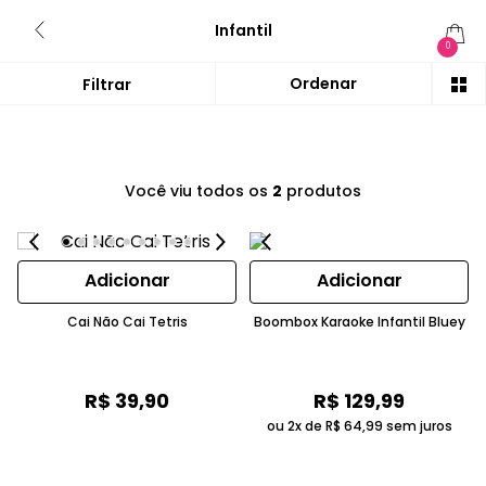
Infantil
0
Você viu todos os
2
produtos
Adicionar
Adicionar
Cai Não Cai Tetris
Boombox Karaoke Infantil Bluey
R$
39
,
90
R$
129
,
99
ou 2x de
R$
64
,
99
sem juros