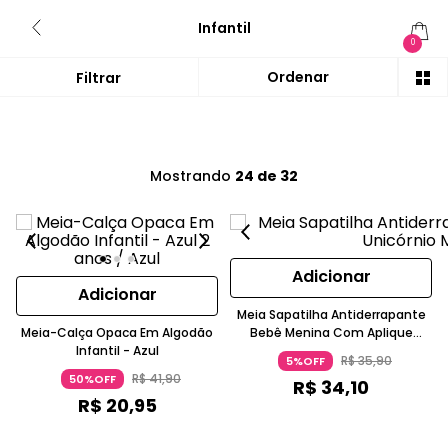
Infantil
0
Mostrando
24 de 32
Adicionar
Adicionar
Meia Sapatilha Antiderrapante
Meia-Calça Opaca Em Algodão
Bebê Menina Com Aplique
Infantil - Azul
Unicórnio Music
R$
35
,
90
5%OFF
R$
41
,
90
50%OFF
R$
34
,
10
R$
20
,
95