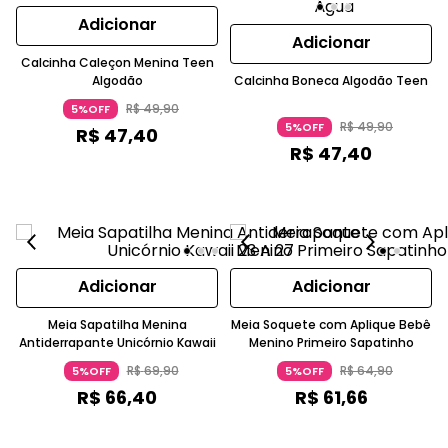
Adicionar
Adicionar
Calcinha Caleçon Menina Teen
Algodão
Calcinha Boneca Algodão Teen
R$
49
,
90
5%OFF
R$
49
,
90
5%OFF
R$
47
,
40
R$
47
,
40
Adicionar
Adicionar
Meia Sapatilha Menina
Meia Soquete com Aplique Bebê
Antiderrapante Unicórnio Kawaii
Menino Primeiro Sapatinho
R$
69
,
90
R$
64
,
90
5%OFF
5%OFF
R$
66
,
40
R$
61
,
66