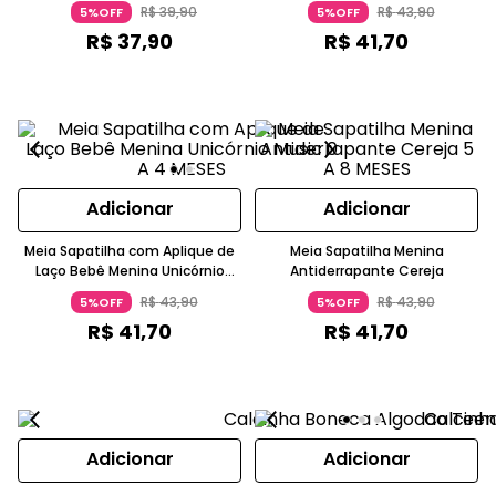
R$
39
,
90
R$
43
,
90
5%OFF
5%OFF
R$
37
,
90
R$
41
,
70
Adicionar
Adicionar
Meia Sapatilha com Aplique de
Meia Sapatilha Menina
Laço Bebê Menina Unicórnio
Antiderrapante Cereja
Music
R$
43
,
90
R$
43
,
90
5%OFF
5%OFF
R$
41
,
70
R$
41
,
70
Adicionar
Adicionar