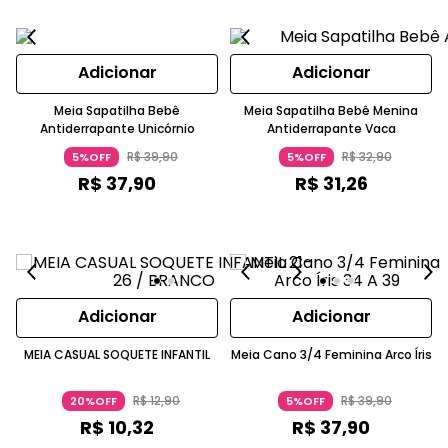
Adicionar
Adicionar
Meia Sapatilha Bebê
Meia Sapatilha Bebê Menina
Antiderrapante Unicórnio
Antiderrapante Vaca
R$
39
,
90
R$
32
,
90
5%OFF
5%OFF
R$
37
,
90
R$
31
,
26
Adicionar
Adicionar
MEIA CASUAL SOQUETE INFANTIL
Meia Cano 3/4 Feminina Arco Íris
R$
12
,
90
R$
39
,
90
20%OFF
5%OFF
R$
10
,
32
R$
37
,
90