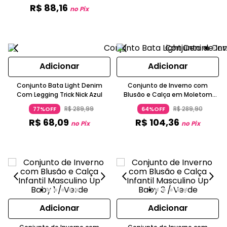
R$
88
,
16
no Pix
Adicionar
Adicionar
Conjunto Bata Light Denim
Conjunto de Inverno com
Com Legging Trick Nick Azul
Blusão e Calça em Moletom
para Menino Up Baby
R$
289
,
99
R$
289
,
90
77%OFF
64%OFF
R$
68
,
09
R$
104
,
36
no Pix
no Pix
Adicionar
Adicionar