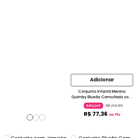
Adicionar
Conjunto Infantil Menino
Quimby Blusão Camuflado com
Capuz e Calça Moletom
R$
214
,
90
64%OFF
R$
77
,
36
no Pix