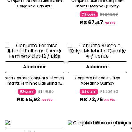
Conjunto Infantil Blusão Com
Conjunto Blusão e Calça em
Calça Rovi Kids Azul
Infantil Menino Quimby
R$
249
,
90
73%OFF
R$
67
,
47
no Pix
Adicionar
Adicionar
Vida Costeira Conjunto Térmico
Conjunto Blusão e Calça
Infantil Feminino Lilás Brilha no
Moletinho Quimby
Escuro Unicórnio
R$
119
,
90
R$
204
,
90
53%OFF
64%OFF
R$
55
,
93
R$
73
,
76
no Pix
no Pix