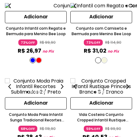
Adicionar
Adicionar
Conjunto Infantil com Regata e
Conjunto com Camiseta e
Bermuda para Menino Bee Loop
Bermuda para Menino Bee Loop
R$
99
,
90
R$
114
,
90
73%OFF
73%OFF
R$
26
,
97
R$
31
,
02
no Pix
no Pix
Adicionar
Adicionar
Conjunto Moda Praia Infantil
Vida Costeira Conjunto
Sunga Tradicional Recortes
Cropped Infantil Rustique
Sublimados Preto
Princess Branco
R$
119
,
90
R$
99
,
90
68%OFF
59%OFF
R$
38
,
43
R$
40
,
53