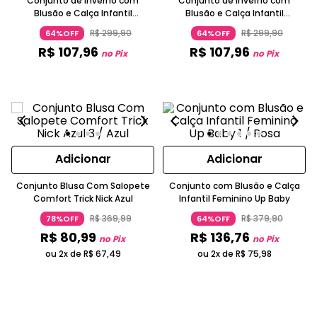
Conjunto de Inverno com
Conjunto de Inverno com
Blusão e Calça Infantil
Blusão e Calça Infantil
Masculino Up Baby
Masculino Up Baby
R$
299
,
90
R$
299
,
90
64%OFF
64%OFF
R$
107
,
96
R$
107
,
96
no Pix
no Pix
Adicionar
Adicionar
Conjunto Blusa Com Salopete
Conjunto com Blusão e Calça
Comfort Trick Nick Azul
Infantil Feminino Up Baby
R$
369
,
99
R$
379
,
90
78%OFF
64%OFF
R$
80
,
99
R$
136
,
76
no Pix
no Pix
ou 2x de
R$
67
,
49
ou 2x de
R$
75
,
98