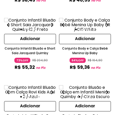
no Pix
no Pix
Adicionar
Adicionar
Conjunto Infantil Blusão e Short
Conjunto Body e Calça Bebê
Saia Jarcquard Quimby
Menina Up Baby
R$
204
,
90
R$
164
,
90
73%OFF
64%OFF
R$
55
,
32
R$
59
,
36
no Pix
no Pix
Adicionar
Adicionar