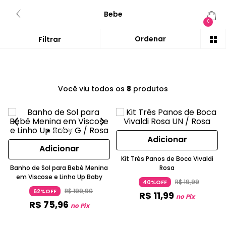
Bebe
0
Você viu todos os
8
produtos
Adicionar
Adicionar
Kit Três Panos de Boca Vivaldi
Banho de Sol para Bebê Menina
Rosa
em Viscose e Linho Up Baby
R$
19
,
99
40%OFF
R$
199
,
90
62%OFF
R$
11
,
99
no Pix
R$
75
,
96
no Pix