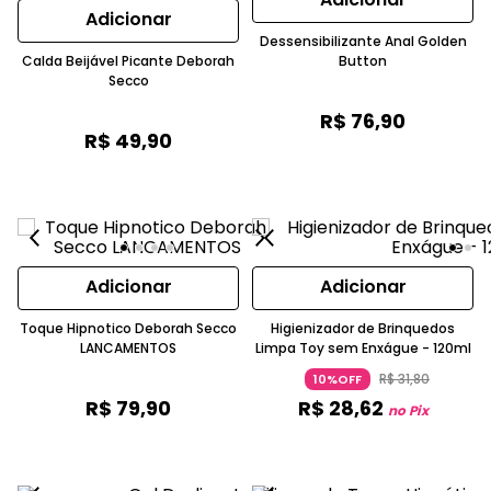
Adicionar
Dessensibilizante Anal Golden
Calda Beijável Picante Deborah
Button
Secco
R$
76
,
90
R$
49
,
90
Adicionar
Adicionar
Toque Hipnotico Deborah Secco
Higienizador de Brinquedos
LANCAMENTOS
Limpa Toy sem Enxágue - 120ml
R$
31
,
80
10%OFF
R$
79
,
90
R$
28
,
62
no Pix