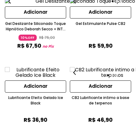
Adicionar
Adicionar
Gel Deslizante Siliconado Toque
Gel Estimulante Pulse CB2
Hipnótico Deborah Secco + INTT
60ml
R$
75
,
00
10%OFF
R$
67
,
50
R$
59
,
90
no Pix
Adicionar
Adicionar
Lubrificante Efeito Gelado Ice
CB2 Lubrificante intimo a base
Black
de terpenos
R$
36
,
90
R$
46
,
90