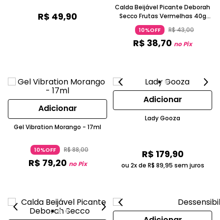
Calda Beijável Picante Deborah
R$
49
,
90
Secco Frutas Vermelhas 40g
Efeito Quente e Sabor Irresistível
R$
43
,
00
10%OFF
R$
38
,
70
no Pix
Adicionar
Adicionar
Lady Gooza
Gel Vibration Morango - 17ml
R$
88
,
00
10%OFF
R$
179
,
90
R$
79
,
20
no Pix
ou 2x de
R$
89
,
95
sem juros
Adicionar