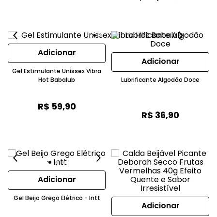
Adicionar
Adicionar
Gel Estimulante Unissex Vibra
Hot Babalub
Lubrificante Algodão Doce
R$
59
,
90
R$
36
,
90
Adicionar
Gel Beijo Grego Elétrico - Intt
Adicionar