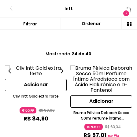
Intt
0
Mostrando
24 de 40
Adicionar
Cliv Intt Gold extra forte
Adicionar
R$
90
,
00
6%OFF
Bruma Pélvica Deborah Secco
R$
84
,
90
50ml Perfume Íntimo
Afrodisíaco com Ácido
R$
63
,
34
10%OFF
Hialurônico e D-Pantenol
R$
57
,
01
no Pix