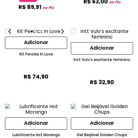
R$
63
,
00
Vermelhas
no Pix
R$
89
,
91
no Pix
Adicionar
Adicionar
Kit Perolas In Love
Intt Vulv’s excitante feminino
R$
74
,
90
R$
32
,
90
Adicionar
Adicionar
Lubrificante Hot Morango
Gel Beijável Golden Chups