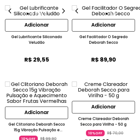
Adicionar
Adicionar
Gel Lubrificante Siliconado
Gel Facilitador O Segredo
Veludão
Deborah Secco
R$
29
,
55
R$
89
,
90
Adicionar
Adicionar
Creme Clareador Deborah
Gel Clitoriano Deborah Secco
Secco para Virilha - 50 g
15g Vibração Pulsação e
R$
70
,
00
10%OFF
Aquecimento Sabor Frutas
R$
99
,
90
10%OFF