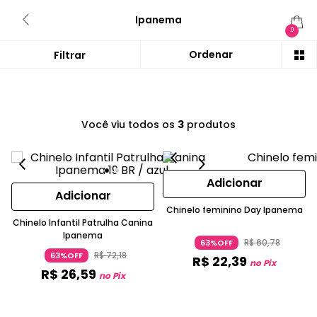
Ipanema
0
Você viu todos os
3
produtos
Adicionar
Adicionar
Chinelo feminino Day Ipanema
Chinelo Infantil Patrulha Canina
Ipanema
R$
60
,
78
63%OFF
R$
72
,
18
63%OFF
R$
22
,
39
no Pix
R$
26
,
59
no Pix