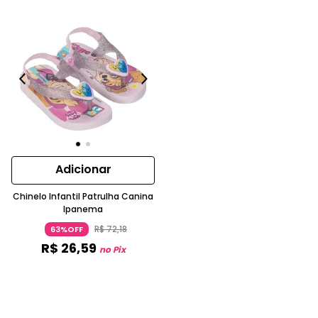
Adicionar
Chinelo Infantil Patrulha Canina
Ipanema
R$
72
,
18
63%OFF
R$
26
,
59
no Pix