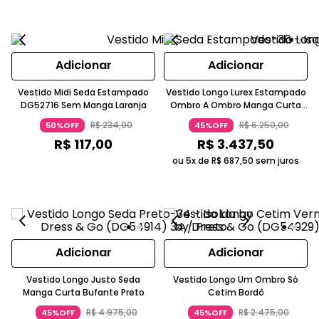
Adicionar
Adicionar
Vestido Midi Seda Estampado
Vestido Longo Lurex Estampado
DG52716 Sem Manga Laranja
Ombro A Ombro Manga Curta
Bufante Bordô
R$
234
,
00
R$
6
.
250
,
00
50%OFF
45%OFF
R$
117
,
00
R$
3
.
437
,
50
ou 5x de
R$
687
,
50
sem juros
Adicionar
Adicionar
Vestido Longo Justo Seda
Vestido Longo Um Ombro Só
Manga Curta Bufante Preto
Cetim Bordô
R$
4
.
975
,
00
R$
2
.
475
,
00
45%OFF
45%OFF