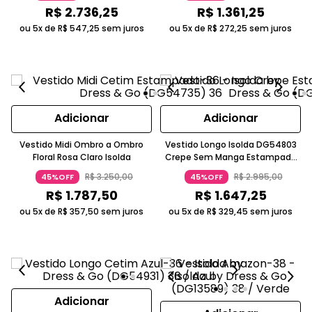
R$
2
.
736
,
25
R$
1
.
361
,
25
ou 5x de
R$
547
,
25
sem juros
ou 5x de
R$
272
,
25
sem juros
Adicionar
Adicionar
Vestido Midi Ombro a Ombro
Vestido Longo Isolda DG54803
Floral Rosa Claro Isolda
Crepe Sem Manga Estampado
Azul Claro
R$
3
.
250
,
00
R$
2
.
995
,
00
45%OFF
45%OFF
R$
1
.
787
,
50
R$
1
.
647
,
25
ou 5x de
R$
357
,
50
sem juros
ou 5x de
R$
329
,
45
sem juros
Adicionar