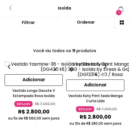
Isolda
0
Você viu todos os
11
produtos
Adicionar
Adicionar
Vestido Longo Decote V
Estampado Rosa Isolda
Vestido Katy Print Seda Manga
Curta Lilás
R$
7
.
000
,
00
60%OFF
R$
7
.
000
,
00
60%OFF
R$
2
.
800
,
00
R$
2
.
800
,
00
ou 5x de
R$
560
,
00
sem juros
ou 10x de
R$
280
,
00
sem juros