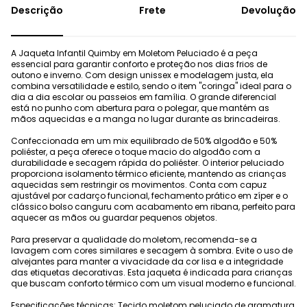
Frete
Devolução
A Jaqueta Infantil Quimby em Moletom Peluciado é a peça
essencial para garantir conforto e proteção nos dias frios de
outono e inverno. Com design unissex e modelagem justa, ela
combina versatilidade e estilo, sendo o item "coringa" ideal para o
dia a dia escolar ou passeios em família. O grande diferencial
está no punho com abertura para o polegar, que mantém as
mãos aquecidas e a manga no lugar durante as brincadeiras.
Confeccionada em um mix equilibrado de 50% algodão e 50%
poliéster, a peça oferece o toque macio do algodão com a
durabilidade e secagem rápida do poliéster. O interior peluciado
proporciona isolamento térmico eficiente, mantendo as crianças
aquecidas sem restringir os movimentos. Conta com capuz
ajustável por cadarço funcional, fechamento prático em zíper e o
clássico bolso canguru com acabamento em ribana, perfeito para
aquecer as mãos ou guardar pequenos objetos.
Para preservar a qualidade do moletom, recomenda-se a
lavagem com cores similares e secagem à sombra. Evite o uso de
alvejantes para manter a vivacidade da cor lisa e a integridade
das etiquetas decorativas. Esta jaqueta é indicada para crianças
que buscam conforto térmico com um visual moderno e funcional.
Especificações técnicas: Tecido moletom peluciado de gramatura