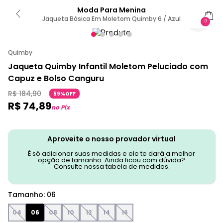
Moda Para Menina
Jaqueta Básica Em Moletom Quimby 6 / Azul
0
Quimby
Jaqueta Quimby Infantil Moletom Peluciado com
Capuz e Bolso Canguru
R$
184
,
90
59%OFF
R$
74
,
89
no Pix
Aproveite o nosso provador virtual
É só adicionar suas medidas e ele te dará a melhor
opção de tamanho. Ainda ficou com dúvida?
Consulte nossa tabela de medidas.
Tamanho
:
06
04
06
08
10
12
14
16