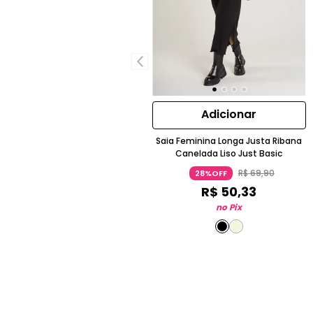
Adicionar
Saia Feminina Longa Justa Ribana
Canelada Liso Just Basic
R$
69
,
90
28%OFF
R$
50
,
33
no Pix