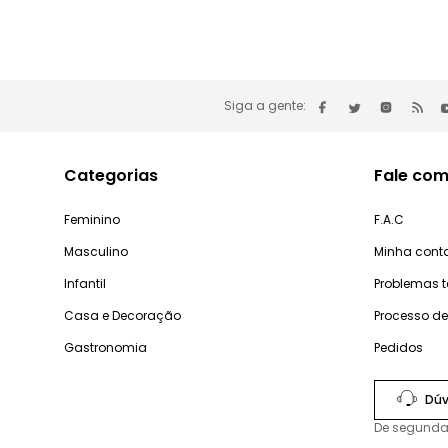
Siga a gente:
Categorias
Fale com
Feminino
F.A.C
Masculino
Minha cont
Infantil
Problemas 
Casa e Decoração
Processo d
Gastronomia
Pedidos
Dúv
De segunda