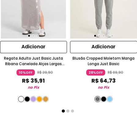
Adicionar
Adicionar
Regata Adulto Just Basic Justa
Blusão Cropped Moletom Manga
Ribana Canelada Alças Largas
Longa Just Basic
Laranja
R$
39
,
90
R$
89
,
90
10%OFF
28%OFF
R$
35
,
91
R$
64
,
73
no Pix
no Pix