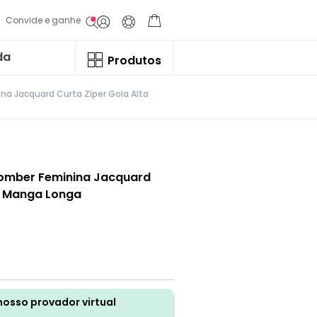
Convide e ganhe
da
Produtos
na Jacquard Curta Zíper Gola Alta
Bomber Feminina Jacquard
a Manga Longa
nosso provador virtual