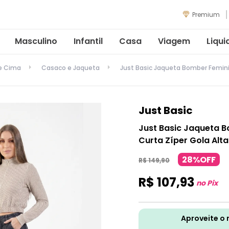
Premium
Masculino
Infantil
Casa
Viagem
Liqui
de Cima
Casaco e Jaqueta
Just Basic Jaqueta Bomber Femini
Just Basic
Just Basic Jaqueta 
Curta Zíper Gola Alt
28%OFF
R$
149
,
90
R$
107
,
93
no Pix
Aproveite o 