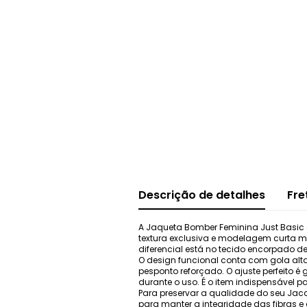
Descrição de detalhes
Fre
A Jaqueta Bomber Feminina Just Basic 
textura exclusiva e modelagem curta mo
diferencial está no tecido encorpado d
O design funcional conta com gola alt
pesponto reforçado. O ajuste perfeito 
durante o uso. É o item indispensável p
Para preservar a qualidade do seu Jac
para manter a integridade das fibras e