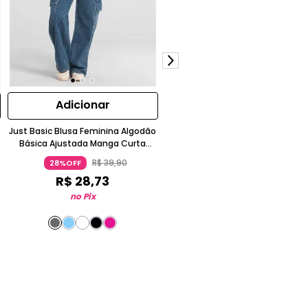
Adicionar
Adicionar
Just Basic Blusa Feminina Algodão
Camiseta Básica Masculina Jus
Básica Ajustada Manga Curta
Basic Meia Malha Favinho Mang
Decote Redondo Liso
R$
39
,
90
Curta Branca
28%OFF
R$
59
,
90
28%OFF
R$
28
,
73
R$
43
,
13
no Pix
no Pix