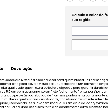
te
Devolução
em Jacquard Mixed é a escolha ideal para quem busca unir sofisticaçã
derna, esta peça eleva o visual casual, oferecendo um caimento amplo 
e alta qualidade, que mistura poliéster e algodão para garantir durabil
a de 5,5 cm com acabamento em filete, fechamento frontal por zíper com
é garantido pelo elástico rebatido de 4 cm nos punhos e na barra, mante
ara mulheres que buscam versatilidade, transitando facilmente entre o tra
quard, recomenda-se a lavagem manual ou em ciclo delicado, evitando
 da cor. Por ser uma peça sem forro e de comprimento curto, é perfeita 