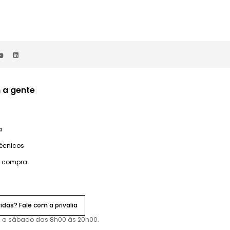
 a gente
a
técnicos
e compra
idas? Fale com a privalia
 a sábado das 8h00 às 20h00.