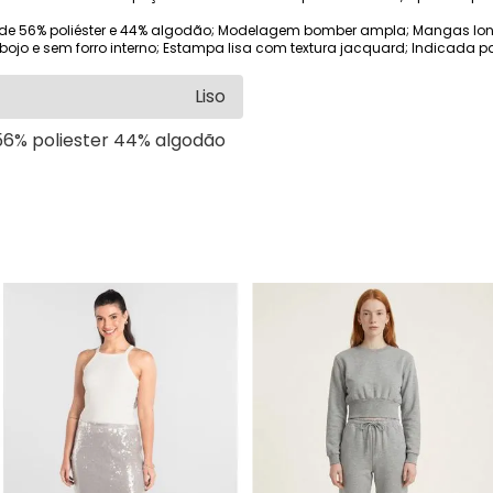
de 56% poliéster e 44% algodão; Modelagem bomber ampla; Mangas lon
ojo e sem forro interno; Estampa lisa com textura jacquard; Indicada p
Liso
56% poliester 44% algodão