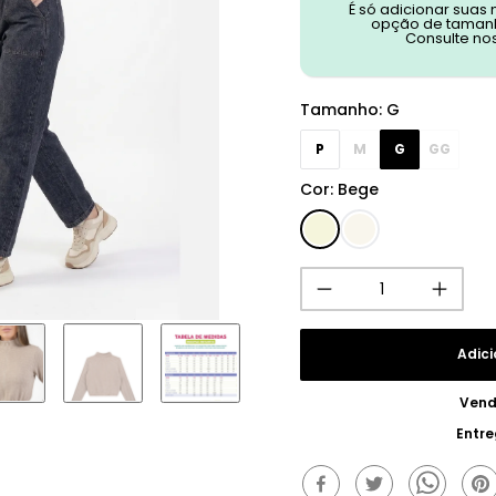
É só adicionar suas
opção de tamanh
Consulte no
Tamanho
:
G
P
M
G
GG
Cor
:
Bege
Adici
Vend
Entr