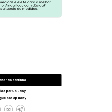
 medidas e ele te dará a melhor
o. Ainda ficou com dúvida?
ssa tabela de medidas.
onar ao carrinho
ido por
Up Baby
egue por
Up Baby