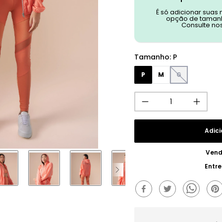
É só adicionar suas
opção de tamanh
Consulte no
Tamanho
:
P
P
M
G
Adici
Vend
Entr