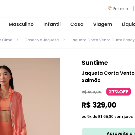
Premium
Masculino
Infantil
Casa
Viagem
Liqui
de Cima
Casaco e Jaqueta
Jaqueta Corta Vento Curta Papa
Suntime
Jaqueta Corta Vent
Salmão
27%OFF
R$
450
,
00
R$
329
,
00
ou 5x de
R$
65
,
80
sem juros
Aproveite o 