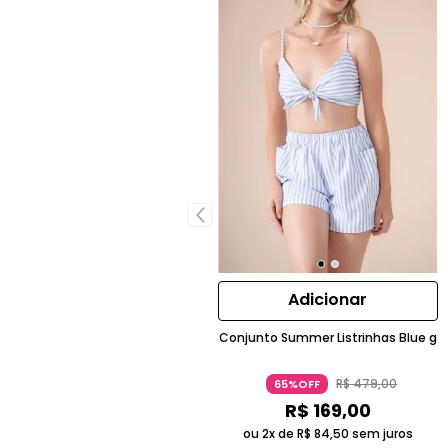
Adicionar
Conjunto Summer Listrinhas Blue g
R$
479
,
00
65%OFF
R$
169
,
00
ou 2x de
R$
84
,
50
sem juros