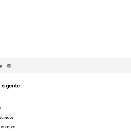
 a gente
a
técnicos
e compra