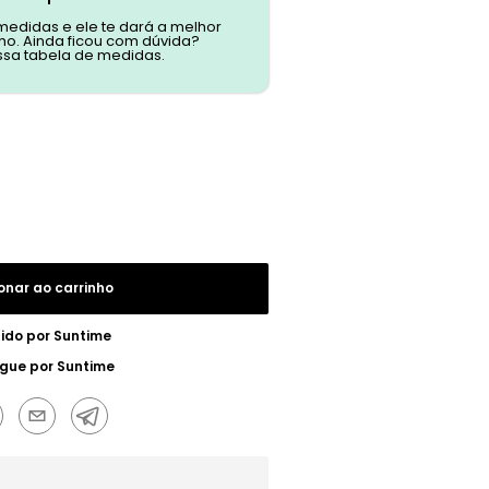
 medidas e ele te dará a melhor
o. Ainda ficou com dúvida?
ssa tabela de medidas.
onar ao carrinho
ido por
Suntime
egue por
Suntime