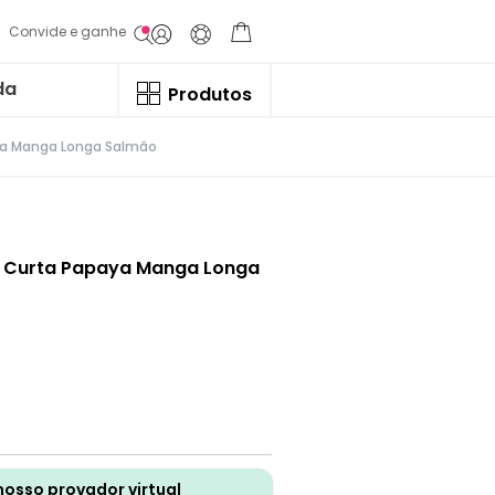
Convide e ganhe
da
Produtos
ya Manga Longa Salmão
o Curta Papaya Manga Longa
nosso provador virtual