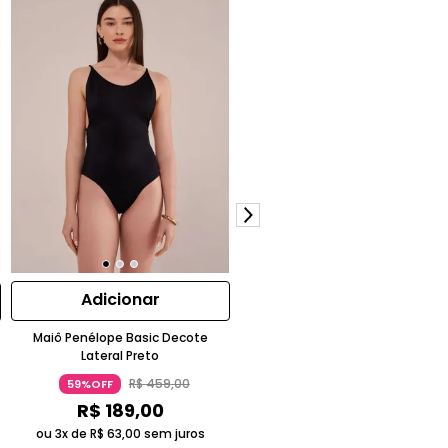
Adicionar
Adicionar
Maiô Penélope Basic Decote
Maiô Nina Frente Única Múltipla
Lateral Preto
Amarrações Amarelo Sol
R$
459
,
00
R$
479
,
00
59%OFF
58%OFF
R$
189
,
00
R$
199
,
00
ou 3x de
R$
63
,
00
sem juros
ou 3x de
R$
66
,
33
sem juros