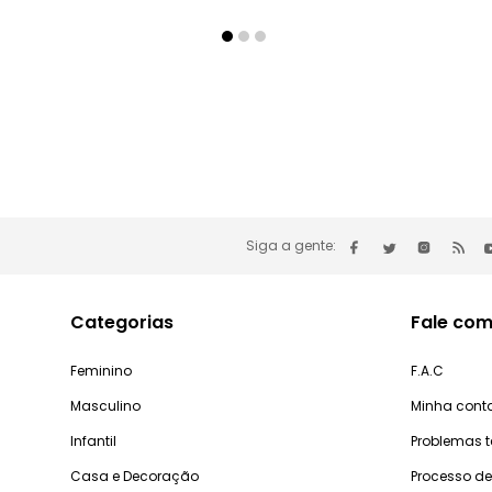
Siga a gente:
Categorias
Fale com
Feminino
F.A.C
Masculino
Minha cont
Infantil
Problemas 
Casa e Decoração
Processo d