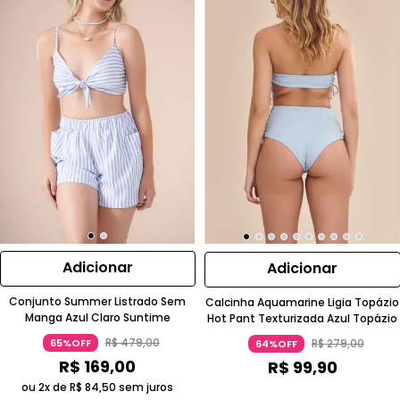
Adicionar
Adicionar
Conjunto Summer Listrado Sem
Calcinha Aquamarine Ligia Topázio
Manga Azul Claro Suntime
Hot Pant Texturizada Azul Topázio
R$
479
,
00
R$
279
,
00
65%OFF
64%OFF
R$
169
,
00
R$
99
,
90
ou 2x de
R$
84
,
50
sem juros