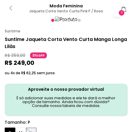
Moda Feminina
Jaqueta Corta Vento Curta Pink P / Rosa
0
Suntime
Suntime Jaqueta Corta Vento Curta Manga Longa
Lilás
R$
359
,
00
31%OFF
R$
249
,
00
ou 4x de
R$
62
,
25
sem juros
Aproveite o nosso provador virtual
É só adicionar suas medidas e ele te dará a melhor
opção de tamanho. Ainda ficou com dúvida?
Consulte nossa tabela de medidas.
Tamanho
:
P