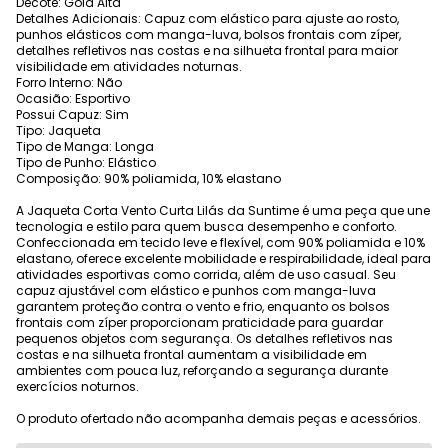
Decote: Gola Alta
Detalhes Adicionais: Capuz com elástico para ajuste ao rosto,
punhos elásticos com manga-luva, bolsos frontais com zíper,
detalhes refletivos nas costas e na silhueta frontal para maior
visibilidade em atividades noturnas.
Forro Interno: Não
Ocasião: Esportivo
Possui Capuz: Sim
Tipo: Jaqueta
Tipo de Manga: Longa
Tipo de Punho: Elástico
Composição: 90% poliamida, 10% elastano
A Jaqueta Corta Vento Curta Lilás da Suntime é uma peça que une
tecnologia e estilo para quem busca desempenho e conforto.
Confeccionada em tecido leve e flexível, com 90% poliamida e 10%
elastano, oferece excelente mobilidade e respirabilidade, ideal para
atividades esportivas como corrida, além de uso casual. Seu
capuz ajustável com elástico e punhos com manga-luva
garantem proteção contra o vento e frio, enquanto os bolsos
frontais com zíper proporcionam praticidade para guardar
pequenos objetos com segurança. Os detalhes refletivos nas
costas e na silhueta frontal aumentam a visibilidade em
ambientes com pouca luz, reforçando a segurança durante
exercícios noturnos.
O produto ofertado não acompanha demais peças e acessórios.