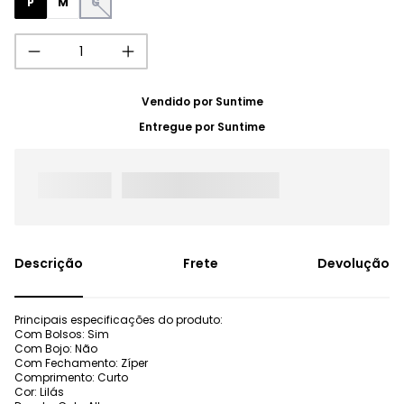
P
M
G
Vendido por
Suntime
Entregue por
Suntime
Frete
Devolução
Principais especificações do produto:
Com Bolsos: Sim
Com Bojo: Não
Com Fechamento: Zíper
Comprimento: Curto
Cor: Lilás