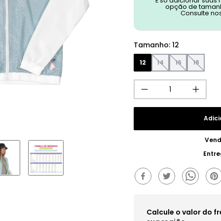
É só adicionar suas
opção de tamanh
Consulte no
Tamanho
:
12
12
14
16
18
Adici
Vend
Entr