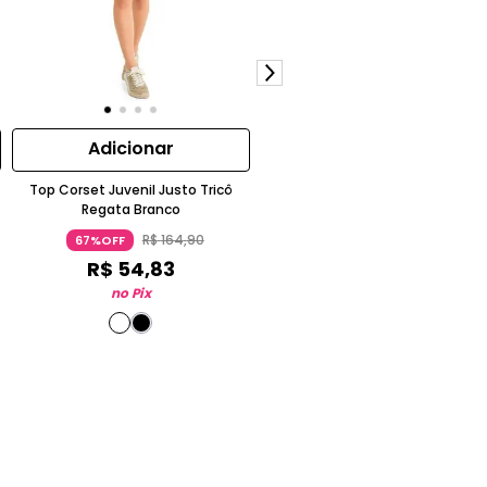
Adicionar
Adicionar
Top Corset Juvenil Justo Tricô
Top Gloss Juvenil Ribana Alcinh
Regata Branco
Dupla Liso Primavera Verão
R$
164
,
90
R$
89
,
90
67%OFF
67%OFF
R$
54
,
83
R$
29
,
90
no Pix
no Pix