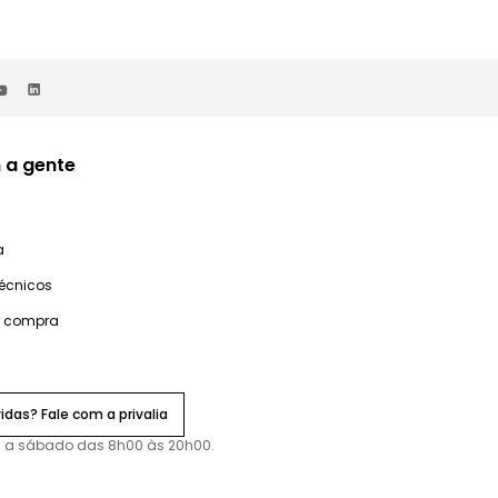
 a gente
a
técnicos
e compra
idas? Fale com a privalia
 a sábado das 8h00 às 20h00.