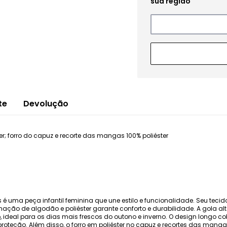
te
Devolução
; forro do capuz e recorte das mangas 100% poliéster
 é uma peça infantil feminina que une estilo e funcionalidade. Seu teci
ção de algodão e poliéster garante conforto e durabilidade. A gola al
o, ideal para os dias mais frescos do outono e inverno. O design longo co
teção. Além disso, o forro em poliéster no capuz e recortes das mangas