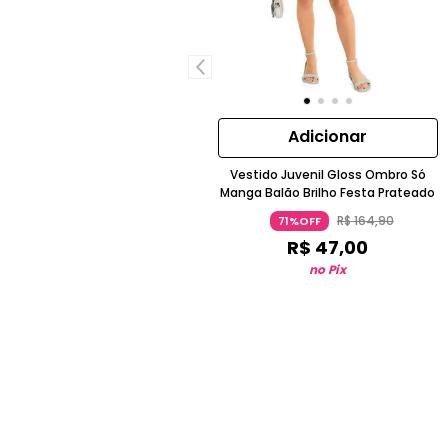
Adicionar
Vestido Juvenil Gloss Ombro Só
Manga Balão Brilho Festa Prateado
R$
164
,
90
71%OFF
R$
47
,
00
no Pix