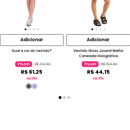
Adicionar
Adicionar
Qual a cor do vestido?
Vestido Gloss Juvenil Malha
Canelada Holográfica
Transpassado Cinza
R$
214
,
90
R$
154
,
90
71%OFF
71%OFF
R$
61
,
25
R$
44
,
15
no Pix
no Pix