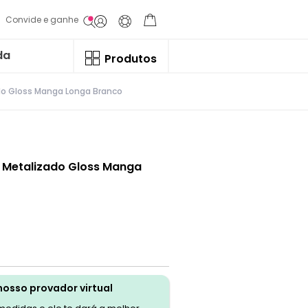
Convide e ganhe
da
Produtos
do Gloss Manga Longa Branco
 Metalizado Gloss Manga
nosso provador virtual