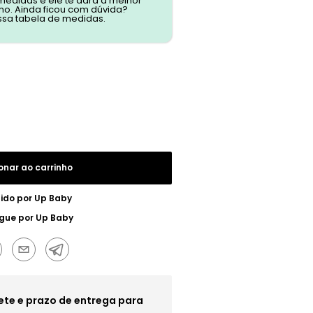
 medidas e ele te dará a melhor
o. Ainda ficou com dúvida?
ssa tabela de medidas.
onar ao carrinho
ido por
Up Baby
egue por
Up Baby