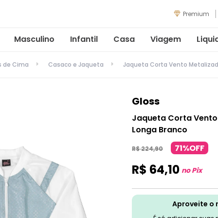
Premium
Masculino
Infantil
Casa
Viagem
Liqui
s de Cima
Casaco e Jaqueta
Jaqueta Corta Vento Metaliza
Gloss
Jaqueta Corta Vento
Longa Branco
71%OFF
R$
224
,
90
R$
64
,
10
no Pix
Aproveite o 