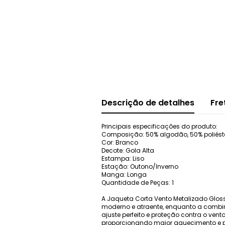
Descrição de detalhes
Fre
Principais especificações do produto:
Composição: 50% algodão, 50% poliéster
Cor: Branco
Decote: Gola Alta
Estampa: Liso
Estação: Outono/Inverno
Manga: Longa
Quantidade de Peças: 1
A Jaqueta Corta Vento Metalizado Gloss
moderno e atraente, enquanto a combina
ajuste perfeito e proteção contra o vent
proporcionando maior aquecimento e pro