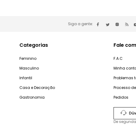
Siga a gente:
Categorias
Fale com
Feminino
F.A.C
Masculino
Minha cont
Infantil
Problemas 
Casa e Decoração
Processo d
Gastronomia
Pedidos
Dúv
De segunda