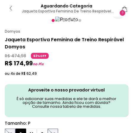
Aguardando Categoria
Jaqueta Esportiva Feminina De Treino Respirável
0
Domyos P / Preto
Domyos
Jaqueta Esportiva Feminina de Treino Respirável
Domyos
R$
474
,
98
63%OFF
R$
174
,
99
no Pix
ou 4x de
R$
62
,
49
Aproveite o nosso provador virtual
É só adicionar suas medidas e ele te dará a melhor
opção de tamanho. Ainda ficou com dúvida?
Consulte nossa tabela de medidas.
Tamanho
:
P