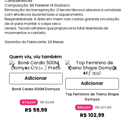
Características:
Composição: 86 Poliéster 14 Elastano
Eliminação da transpiração: O tecido técnico absorve a umidade
com eficiência durante todo o aquecimento.
Respirabilidade: A área em mesh nas costas garante circulação
de ar para manter o corpo seco.
Leveza: Tecido ultraleve que proporciona total liberdade de
movimentos e conforto.
Garantia do Fabricante: 24 Meses
Quem viu, viu também
Adicionar
Adicionar
Boné Cardio 500M Domyos
Top Feminino de Treino Shape
Mo
Domyos
R$
113
,
98
47%OFF
R$
227
,
98
55%OFF
R$
59
,
99
R$
102
,
99
ou