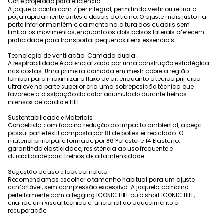
Corte projetado para eficiência
A jaqueta conta com zíper integral, permitindo vestir ou retirar a
peça rapidamente antes e depois do treino. O ajuste mais justo na
parte inferior mantém o caimento na altura dos quadris sem
limitar os movimentos, enquanto os dois bolsos laterais oferecem
praticidade para transportar pequenos itens essenciais.
Tecnologia de ventilação: Camada dupla
A respirabilidade é potencializada por uma construção estratégica
nas costas. Uma primeira camada em mesh cobre a região
lombar para maximizar o fluxo de ar, enquanto o tecido principal
ultraleve na parte superior cria uma sobreposição técnica que
favorece a dissipação do calor acumulado durante treinos
intensos de cardio e HIIT.
Sustentabilidade e Materiais
Concebida com foco na redução do impacto ambiental, a peça
possui parte têxtil composta por 81 de poliéster reciclado. O
material principal é formado por 86 Poliéster e 14 Elastano,
garantindo elasticidade, resistência ao uso frequente e
durabilidade para treinos de alta intensidade.
Sugestão de uso e look completo
Recomendamos escolher o tamanho habitual para um ajuste
confortável, sem compressão excessiva. A jaqueta combina
perfeitamente com a legging ICONIC HIIT ou o short ICONIC HIIT,
criando um visual técnico e funcional do aquecimento à
recuperação.