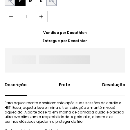
PP
P
M
G
GG
Vendido por
Decathlon
Entregue por
Decathlon
Frete
Devolução
Para aquecimento e resfriamento após suas sessões de cardio e
HIIT. Essa jaqueta leve elimina a transpiração e mantém você
aquecida. A parte traseira em malha de camada dupla e o tecido
ultraleve otimizam a respirabilidade. A gola alta, a barra e os
punhos elásticos ajudam a proteger do frio.