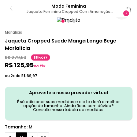
Moda Feminina
Jaqueta Feminina Cropped Com Amarração
0
Marialícia Bege M
Marialicia
Jaqueta Cropped Suede Manga Longa Bege
Marialícia
R$
279
,
90
55%OFF
R$
125
,
95
no Pix
ou 2x de
R$
69
,
97
Aproveite o nosso provador virtual
É só adicionar suas medidas e ele te dará a melhor
opção de tamanho. Ainda ficou com dúvida?
Consulte nossa tabela de medidas.
Tamanho
:
M