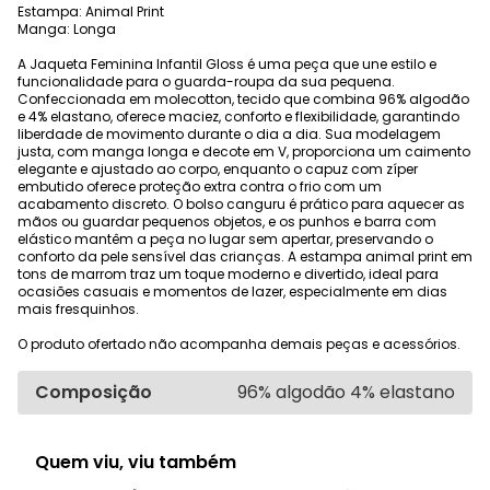
Estampa: Animal Print
Manga: Longa
A Jaqueta Feminina Infantil Gloss é uma peça que une estilo e
funcionalidade para o guarda-roupa da sua pequena.
Confeccionada em molecotton, tecido que combina 96% algodão
e 4% elastano, oferece maciez, conforto e flexibilidade, garantindo
liberdade de movimento durante o dia a dia. Sua modelagem
justa, com manga longa e decote em V, proporciona um caimento
elegante e ajustado ao corpo, enquanto o capuz com zíper
embutido oferece proteção extra contra o frio com um
acabamento discreto. O bolso canguru é prático para aquecer as
mãos ou guardar pequenos objetos, e os punhos e barra com
elástico mantêm a peça no lugar sem apertar, preservando o
conforto da pele sensível das crianças. A estampa animal print em
tons de marrom traz um toque moderno e divertido, ideal para
ocasiões casuais e momentos de lazer, especialmente em dias
mais fresquinhos.
O produto ofertado não acompanha demais peças e acessórios.
Composição
96% algodão 4% elastano
Quem viu, viu também