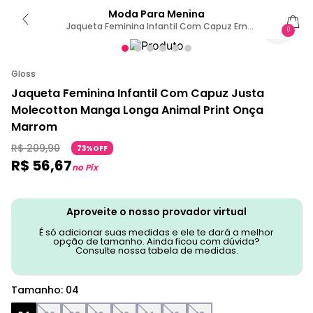
Moda Para Menina
Jaqueta Feminina Infantil Com Capuz Em
0
Molecotton Gloss 4 / Marrom
Gloss
Jaqueta Feminina Infantil Com Capuz Justa
Molecotton Manga Longa Animal Print Onça
Marrom
R$
209
,
90
73%OFF
R$
56
,
67
no Pix
Aproveite o nosso provador virtual
É só adicionar suas medidas e ele te dará a melhor
opção de tamanho. Ainda ficou com dúvida?
Consulte nossa tabela de medidas.
Tamanho
:
04