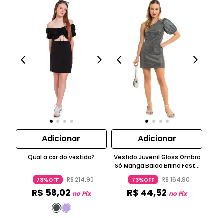
Adicionar
Adicionar
Qual a cor do vestido?
Vestido Juvenil Gloss Ombro
Só Manga Balão Brilho Festa
Prateado
R$
214
,
90
R$
164
,
90
73%OFF
73%OFF
R$
58
,
02
R$
44
,
52
no Pix
no Pix