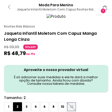
Moda Para Menino
Jaqueta Infantil Moletom Com Capuz Rovitex Kids
0
Cinza 2 / Cinza
Rovitex Kids Básicos
Jaqueta Infantil Moletom Com Capuz Manga
Longa Cinza
R$
99
,
99
51%OFF
R$
48
,
79
no Pix
Aproveite o nosso provador virtual
É só adicionar suas medidas e ele te dará a melhor
opção de tamanho. Ainda ficou com dúvida?
Consulte nossa tabela de medidas.
Tamanho
:
2
1
2
3
4
6
8
10
12