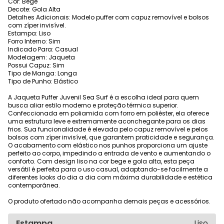
Cor: Bege
Decote: Gola Alta
Detalhes Adicionais: Modelo puffer com capuz removível e bolsos
com zíper invisível.
Estampa: Liso
Forro Interno: Sim
Indicado Para: Casual
Modelagem: Jaqueta
Possui Capuz: Sim
Tipo de Manga: Longa
Tipo de Punho: Elástico
A Jaqueta Puffer Juvenil Sea Surf é a escolha ideal para quem
busca aliar estilo moderno e proteção térmica superior.
Confeccionada em poliamida com forro em poliéster, ela oferece
uma estrutura leve e extremamente aconchegante para os dias
frios. Sua funcionalidade é elevada pelo capuz removível e pelos
bolsos com zíper invisível, que garantem praticidade e segurança.
O acabamento com elástico nos punhos proporciona um ajuste
perfeito ao corpo, impedindo a entrada de vento e aumentando o
conforto. Com design liso na cor bege e gola alta, esta peça
versátil é perfeita para o uso casual, adaptando-se facilmente a
diferentes looks do dia a dia com máxima durabilidade e estética
contemporânea.
O produto ofertado não acompanha demais peças e acessórios.
Estampa
Liso