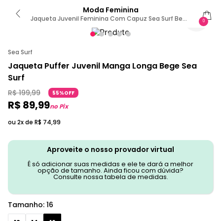
Moda Feminina
Jaqueta Juvenil Feminina Com Capuz Sea Surf Bege
0
16 / Bege
Sea Surf
Jaqueta Puffer Juvenil Manga Longa Bege Sea
Surf
R$
199
,
99
55%OFF
R$
89
,
99
no Pix
ou 2x de
R$
74
,
99
Aproveite o nosso provador virtual
É só adicionar suas medidas e ele te dará a melhor
opção de tamanho. Ainda ficou com dúvida?
Consulte nossa tabela de medidas.
Tamanho
:
16