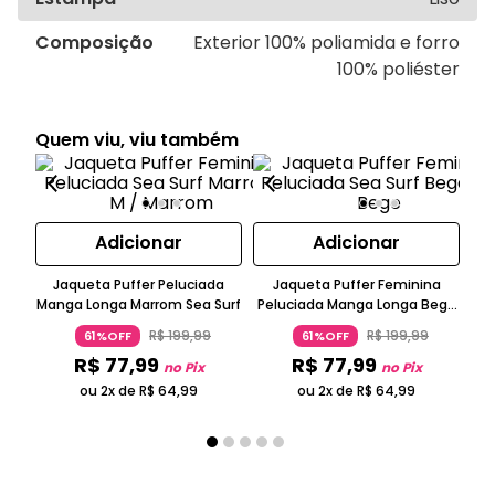
Composição
Exterior 100% poliamida e forro
100% poliéster
Quem viu, viu também
Adicionar
Adicionar
Jaqueta Puffer Peluciada
Jaqueta Puffer Feminina
Bl
Manga Longa Marrom Sea Surf
Peluciada Manga Longa Bege
Sea Surf
R$
199
,
99
R$
199
,
99
61%OFF
61%OFF
R$
77
,
99
R$
77
,
99
no Pix
no Pix
ou 2x de
R$
64
,
99
ou 2x de
R$
64
,
99