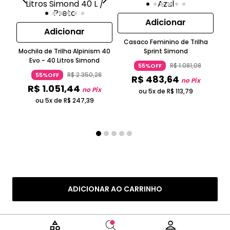
Adicionar
Adicionar
Casaco Feminino de Trilha
Cos
Mochila de Trilha Alpinism 40
Sprint Simond
Evo - 40 Litros Simond
R$
1
.
081
,
08
55%OFF
R$
2
.
350
,
28
55%OFF
R$
483
,
64
no Pix
R$
1
.
051
,
44
no Pix
ou 5x de
R$
113
,
79
ou 5x de
R$
247
,
39
ADICIONAR AO CARRINHO