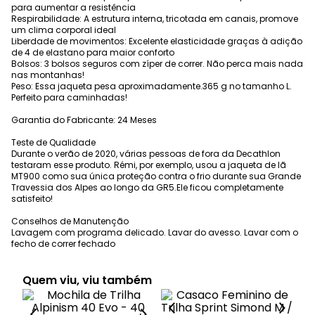
para aumentar a resistência
Respirabilidade: A estrutura interna, tricotada em canais, promove
um clima corporal ideal
Liberdade de movimentos: Excelente elasticidade graças à adição
de 4 de elastano para maior conforto
Bolsos: 3 bolsos seguros com zíper de correr. Não perca mais nada
nas montanhas!
Peso: Essa jaqueta pesa aproximadamente.365 g no tamanho L.
Perfeito para caminhadas!
Garantia do Fabricante: 24 Meses
Teste de Qualidade
Durante o verão de 2020, várias pessoas de fora da Decathlon
testaram esse produto. Rémi, por exemplo, usou a jaqueta de lã
MT900 como sua única proteção contra o frio durante sua Grande
Travessia dos Alpes ao longo da GR5.Ele ficou completamente
satisfeito!
Conselhos de Manutenção
Lavagem com programa delicado. Lavar do avesso. Lavar com o
fecho de correr fechado
Quem viu, viu também