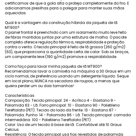
certificamos de que a gola alta o proteja completamente do frio. E
adicionamos presilhas para o polegar para manter suas mãos
aquecidas.
Qual é a vantagem da construção híbrida da jaqueta de lã
MT900?
O painel frontal é preenchido com um isolamento muito leve feito
de fibras mantidas juntas por uma estrutura de malha. O pacote
completo oferece regulação térmica, respirabilidade e proteção
contra o vento. O tecido principal é feito de lã grossa (260 g/m2)
(63), que proporciona a quantidade certa de calor. Sob os braços,
um componente leve (190 g/m2) promove a respirabilidade.
Como faço para lavar minha jaqueta de lã MT900?
Recomendamos lavar a camiseta na máquina a 30 Graus em um
ciclo normal, de preferência usando um detergente líquido. Seque
em local plano, NUNCA na secadora de roupas, a menos que
queira perder um ou dois tamanhos!
Características:
Composição: Tecido principal: 24 - Acrílico 4 - Elastano 9 -
Poliamida 63 - Lã. Forro principal: 10 - Elastano 90 - Polietileno
Tereftalato (PET). Tecido do lado da frente: 13 - Elastano 87 -
Poliamida. Punho: 14 - Poliamida 86 - Lã. Tecido principal: camada
intermediária: 100 - Polietileno Tereftalato (PET).
Calor: Uso de um tecido à base de lã. Confortável até 10 Graus
Celcius.
Resistência: O tecido principal usa fios revestidos de poliamida