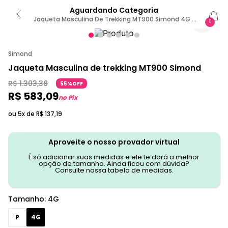
Aguardando Categoria
Jaqueta Masculina De Trekking MT900 Simond 4G /
0
Preto
Simond
Jaqueta Masculina de trekking MT900 Simond
R$
1
.
303
,
38
55%OFF
R$
583
,
09
no Pix
ou 5x de
R$
137
,
19
Aproveite o nosso provador virtual
É só adicionar suas medidas e ele te dará a melhor
opção de tamanho. Ainda ficou com dúvida?
Consulte nossa tabela de medidas.
Tamanho
:
4G
P
4G