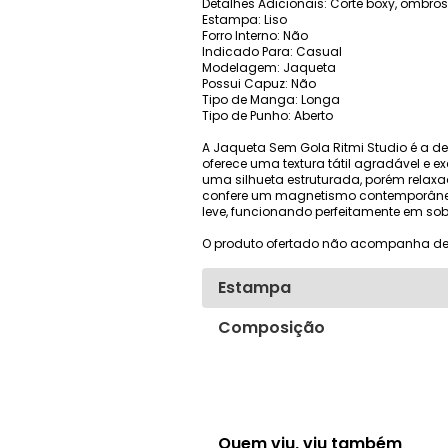
Detalhes Adicionais: Corte boxy, ombro
Estampa: Liso
Forro Interno: Não
Indicado Para: Casual
Modelagem: Jaqueta
Possui Capuz: Não
Tipo de Manga: Longa
Tipo de Punho: Aberto
A Jaqueta Sem Gola Ritmi Studio é a d
oferece uma textura tátil agradável 
uma silhueta estruturada, porém relaxa
confere um magnetismo contemporâneo 
leve, funcionando perfeitamente em s
O produto ofertado não acompanha de
Estampa
Composição
Quem viu, viu também