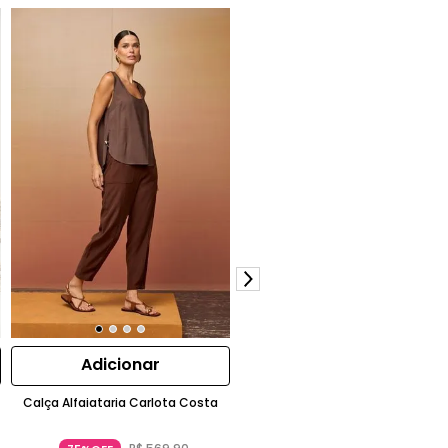
Adicionar
Adicionar
Calça Alfaiataria Carlota Costa
Calça Bordada (Csv261161) Carlo
Costa