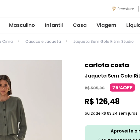
Premium
Masculino
Infantil
Casa
Viagem
Liqui
de Cima
Casaco e Jaqueta
Jaqueta Sem Gola Ritmi Studio
carlota costa
Jaqueta Sem Gola Rit
75%OFF
R$
505
,
90
R$
126
,
48
ou 2x de
R$
63
,
24
sem juros
Aproveite o 