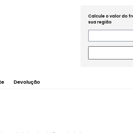
te
Devolução