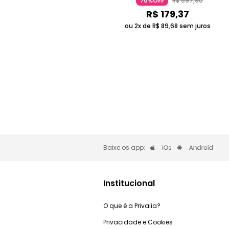
R$
597
,
90
70%OFF
R$
179
,
37
ou 2x de
R$
89
,
68
sem juros
Baixe os app:
Institucional
O que é a Privalia?
Privacidade e Cookies