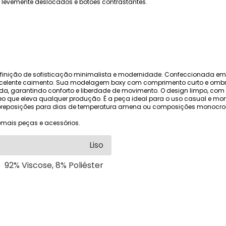
s levemente deslocados e botões contrastantes.
efinição de sofisticação minimalista e modernidade. Confeccionada em 
e excelente caimento. Sua modelagem boxy com comprimento curto e omb
da, garantindo conforto e liberdade de movimento. O design limpo, com
que eleva qualquer produção. É a peça ideal para o uso casual e mo
obreposições para dias de temperatura amena ou composições monocro
mais peças e acessórios.
Liso
92% Viscose, 8% Poliéster