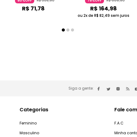
R$
358
,
90
R$
659
,
90
80%OFF
75%OFF
R$
71
,
78
R$
164
,
98
ou 2x de
R$
82
,
49
sem juros
Siga a gente:
Categorias
Fale com
Feminino
F.A.C
Masculino
Minha cont