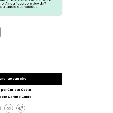
 medidas e ele te dará a melhor
o. Ainda ficou com dúvida?
ssa tabela de medidas.
onar ao carrinho
 por
Carlota Costa
e por
Carlota Costa