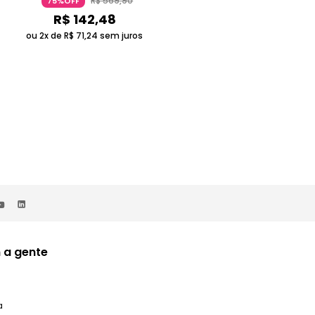
R$
569
,
90
R$
549
,
90
75%OFF
75%OFF
R$
142
,
48
R$
137
,
48
ou 2x de
R$
71
,
24
sem juros
ou 2x de
R$
68
,
74
sem juros
 a gente
a