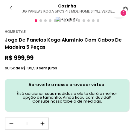
Cozinha
JG PANELAS KOGA 5PCS 4 L MDE HOME STYLE VERDE
0
SALVIA
HOME STYLE
Jogo De Panelas Koga Alumínio Com Cabos De
Madeira 5 Peças
R$
999
,
99
ou 5x de
R$
199
,
99
sem juros
Aproveite o nosso provador virtual
É só adicionar suas medidas e ele te dará a melhor
opção de tamanho. Ainda ficou com dúvida?
Consulte nossa tabela de medidas.