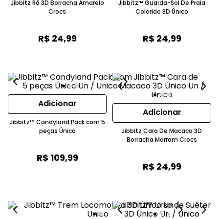
Jibbitz Rã 3D Borracha Amarelo
Jibbitz™ Guarda-Sol De Praia
Crocs
Colorido 3D Único
R$
24
,
99
R$
24
,
99
Adicionar
Adicionar
Jibbitz™ Candyland Pack com 5
peças Único
Jibbitz Cara De Macaco 3D
Borracha Marrom Crocs
R$
109
,
99
R$
24
,
99