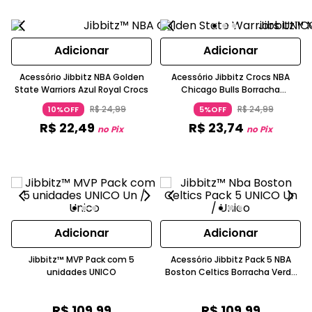
Adicionar
Adicionar
Acessório Jibbitz NBA Golden
Acessório Jibbitz Crocs NBA
State Warriors Azul Royal Crocs
Chicago Bulls Borracha
Vermelho
R$
24
,
99
R$
24
,
99
10%OFF
5%OFF
R$
22
,
49
R$
23
,
74
no Pix
no Pix
Adicionar
Adicionar
Jibbitz™ MVP Pack com 5
Acessório Jibbitz Pack 5 NBA
unidades UNICO
Boston Celtics Borracha Verde
Crocs
R$
109
,
99
R$
109
,
99