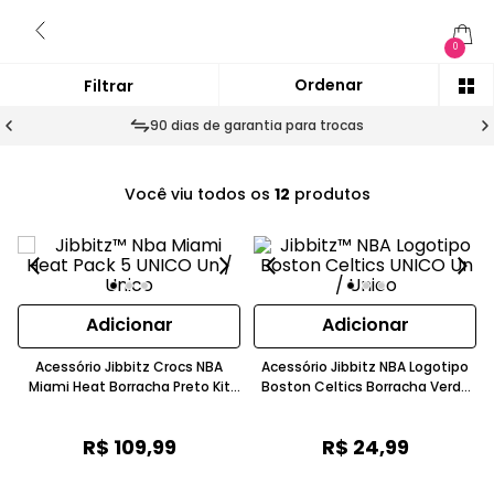
0
90 dias de garantia para trocas
Você viu todos os
12
produtos
Adicionar
Adicionar
Acessório Jibbitz Crocs NBA
Acessório Jibbitz NBA Logotipo
Miami Heat Borracha Preto Kit
Boston Celtics Borracha Verde
Com 5
Crocs
R$
109
,
99
R$
24
,
99