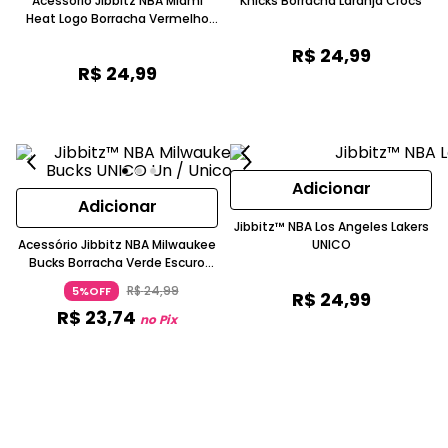
Acessório Jibbitz NBA Miami
Knicks Borracha Laranja Crocs
Heat Logo Borracha Vermelho
Crocs
R$
24
,
99
R$
24
,
99
Adicionar
Adicionar
Jibbitz™ NBA Los Angeles Lakers
Acessório Jibbitz NBA Milwaukee
UNICO
Bucks Borracha Verde Escuro
Crocs
R$
24
,
99
5%OFF
R$
24
,
99
R$
23
,
74
no Pix