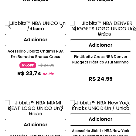
Adicionar
Adicionar
Acessório Jibbitz Charms NBA
Em Borracha Branco Crocs
Pin Jibbitz Crocs NBA Denver
Nuggets Plástico Azul Marinho
R$
24
,
99
5%OFF
R$
23
,
74
no Pix
R$
24
,
99
Adicionar
Adicionar
Acessório Jibbitz NBA New York