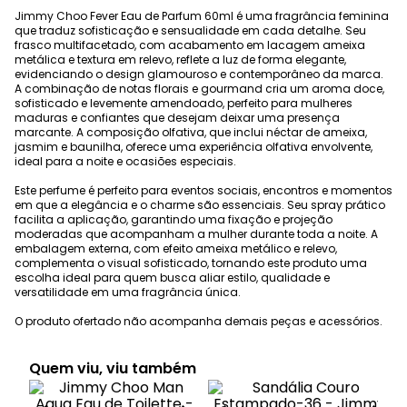
Jimmy Choo Fever Eau de Parfum 60ml é uma fragrância feminina
que traduz sofisticação e sensualidade em cada detalhe. Seu
frasco multifacetado, com acabamento em lacagem ameixa
metálica e textura em relevo, reflete a luz de forma elegante,
evidenciando o design glamouroso e contemporâneo da marca.
A combinação de notas florais e gourmand cria um aroma doce,
sofisticado e levemente amendoado, perfeito para mulheres
maduras e confiantes que desejam deixar uma presença
marcante. A composição olfativa, que inclui néctar de ameixa,
jasmim e baunilha, oferece uma experiência olfativa envolvente,
ideal para a noite e ocasiões especiais.
Este perfume é perfeito para eventos sociais, encontros e momentos
em que a elegância e o charme são essenciais. Seu spray prático
facilita a aplicação, garantindo uma fixação e projeção
moderadas que acompanham a mulher durante toda a noite. A
embalagem externa, com efeito ameixa metálico e relevo,
complementa o visual sofisticado, tornando este produto uma
escolha ideal para quem busca aliar estilo, qualidade e
versatilidade em uma fragrância única.
O produto ofertado não acompanha demais peças e acessórios.
Quem viu, viu também