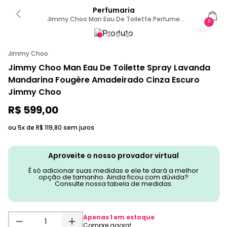
Perfumaria
Jimmy Choo Man Eau De Toilette Perfume
0
Masculino 50ml
Jimmy Choo
Jimmy Choo Man Eau De Toilette Spray Lavanda
Mandarina Fougère Amadeirado Cinza Escuro
Jimmy Choo
R$
599
,
00
ou 5x de
R$
119
,
80
sem juros
Aproveite o nosso provador virtual
É só adicionar suas medidas e ele te dará a melhor
opção de tamanho. Ainda ficou com dúvida?
Consulte nossa tabela de medidas.
Apenas
1
em estoque