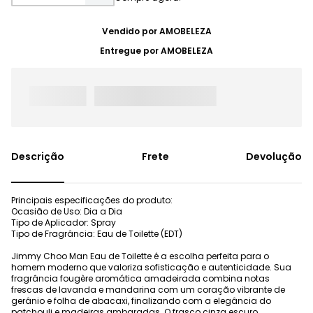
Vendido por
AMOBELEZA
Entregue por
AMOBELEZA
Frete
Devolução
Principais especificações do produto:
Ocasião de Uso: Dia a Dia
Tipo de Aplicador: Spray
Tipo de Fragrância: Eau de Toilette (EDT)
Jimmy Choo Man Eau de Toilette é a escolha perfeita para o
homem moderno que valoriza sofisticação e autenticidade. Sua
fragrância fougère aromática amadeirada combina notas
frescas de lavanda e mandarina com um coração vibrante de
gerânio e folha de abacaxi, finalizando com a elegância do
patchouli e madeiras ambaradas. O frasco cinza escuro,