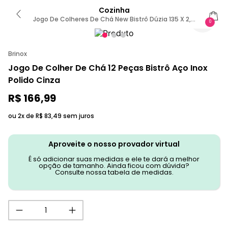
Cozinha
Jogo De Colheres De Chá New Bistrô Dúzia 135 X 2,5
0
Mm Aço Inox Sem Cor
Brinox
Jogo De Colher De Chá 12 Peças Bistrô Aço Inox
Polido Cinza
R$
166
,
99
ou 2x de
R$
83
,
49
sem juros
Aproveite o nosso provador virtual
É só adicionar suas medidas e ele te dará a melhor
opção de tamanho. Ainda ficou com dúvida?
Consulte nossa tabela de medidas.