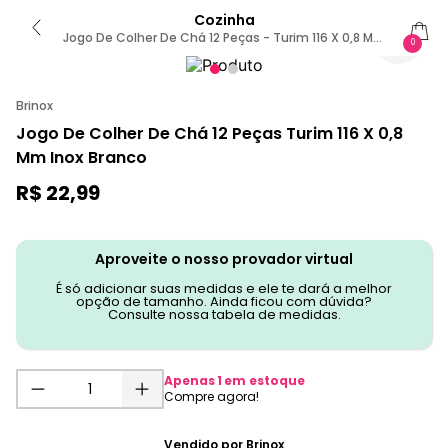
Cozinha
Jogo De Colher De Chá 12 Peças - Turim 116 X 0,8 Mm
0
Sem Cor
Brinox
Jogo De Colher De Chá 12 Peças Turim 116 X 0,8
Mm Inox Branco
R$
22
,
99
Aproveite o nosso provador virtual
É só adicionar suas medidas e ele te dará a melhor
opção de tamanho. Ainda ficou com dúvida?
Consulte nossa tabela de medidas.
Apenas
1
em estoque
Vendido por
Brinox