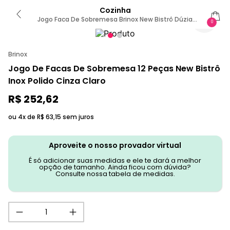
Cozinha
Jogo Faca De Sobremesa Brinox New Bistrô Dúzia
0
205 X 7 Mm Aço Inox Sem Cor
Brinox
Jogo De Facas De Sobremesa 12 Peças New Bistrô
Inox Polido Cinza Claro
R$
252
,
62
ou 4x de
R$
63
,
15
sem juros
Aproveite o nosso provador virtual
É só adicionar suas medidas e ele te dará a melhor
opção de tamanho. Ainda ficou com dúvida?
Consulte nossa tabela de medidas.